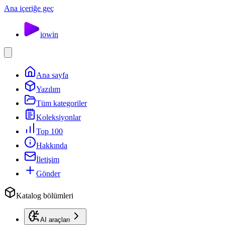
Ana içeriğe geç
io
win
Ana sayfa
Yazılım
Tüm kategoriler
Koleksiyonlar
Top 100
Hakkında
İletişim
Gönder
Katalog bölümleri
AI araçları