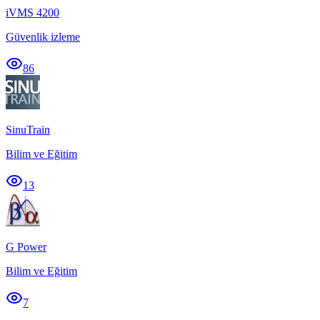
iVMS 4200
Güvenlik izleme
86
SinuTrain
Bilim ve Eğitim
13
G Power
Bilim ve Eğitim
7