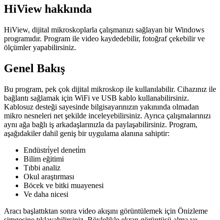
HiView hakkında
HiView, dijital mikroskoplarla çalışmanızı sağlayan bir Windows
programıdır. Program ile video kaydedebilir, fotoğraf çekebilir ve
ölçümler yapabilirsiniz.
Genel Bakış
Bu program, pek çok dijital mikroskop ile kullanılabilir. Cihazınız ile
bağlantı sağlamak için WiFi ve USB kablo kullanabilirsiniz.
Kablosuz desteği sayesinde bilgisayarınızın yakınında olmadan
mikro nesneleri net şekilde inceleyebilirsiniz. Ayrıca çalışmalarınızı
aynı ağa bağlı iş arkadaşlarınızla da paylaşabilirsiniz. Program,
aşağıdakiler dahil geniş bir uygulama alanına sahiptir:
Endüstri̇yel deneti̇m
Bilim eğitimi
Tıbbi analiz
Okul araştırması
Böcek ve bitki muayenesi
Ve daha nicesi
Aracı başlattıktan sonra video akışını görüntülemek için Önizleme
simgesine tıklayabilirsiniz. Böylelikle ekran görüntüsü alma ve