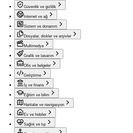
Güvenlik ve gizlilik
İnternet ve ağ
Sistem ve donanım
Dosyalar, diskler ve arşivler
Multimedya
Grafik ve tasarım
Ofis ve belgeler
Geliştirme
İş ve finans
Eğitim ve bilim
Haritalar ve navigasyon
Ev ve hobiler
Sağlık ve tıp