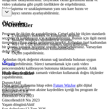
video yakalama gibi çeşitli özelliklere de erişebilirsiniz.
Yakınlaştırma ve uzaklaştırmanın yanı sıra kare hızını ve
zamanlayıcı sınırını ayarlayabilirsiniz.
Ölçümler
Özellikler
Program ile ölçüm de yapabilirsiniz. Cetvel gibi bir ölçüm standardı
Uygulamayı indirmek ve kullanmak ücretsiz.
seçebilir ve kalibrasyon için kullanabilirsiniz. Bunun için ilgili menü
Modern Windows sürümleriyle uyumlu.
üzerinden cihazı odağa getirmeniz gerekir. Ardından özel kadrandan
WiFi ve USB üzerinden bağlantı sağlayabilirsiniz.
bir okuma yaparak büyütme oranını belirleyebilirsiniz. Varsayılan
Dijital mikroskoplarınızı kullanabilirsiniz.
değer 60’tır.
Ölçüm yapabilirsiniz.
Ardından ölçek değerini ekranın sağ tarafında bulunan uygun
indir
kutuya girebilirsiniz. Süreci tamamlamak için canlı video
penceresindeki kalibrasyon butonuna tıklamanız gerekir. Artık
Hızlı istatistikler
fotoğrafları ve gerçek zamanlı videoları kullanarak doğru ölçümler
yapabilirsiniz.
Durum
Aktif
Daha genel kullanıma hitap eden
Future WinJoe
gibi dijital
Görüntülenme
112
mikroskop araçlarının aksine kaydedilen içeriği bu program ile
İndirmeler
10,4 B
düzenleyemezsiniz.
Eklendi
30 Oca 2023
Güncellendi
18 Nis 2023
Yaşam döngüsü
Aktif
Son doğrulama
12 Tem 2026