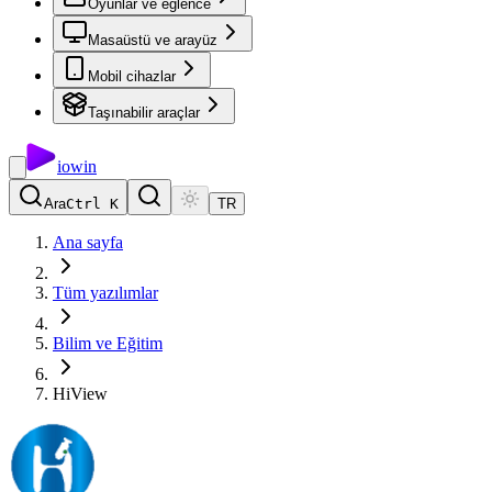
Oyunlar ve eğlence
Masaüstü ve arayüz
Mobil cihazlar
Taşınabilir araçlar
io
win
Ara
Ctrl K
TR
Ana sayfa
Tüm yazılımlar
Bilim ve Eğitim
HiView