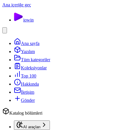
Ana içeriğe geç
io
win
Ana sayfa
Yazılım
Tüm kategoriler
Koleksiyonlar
Top 100
Hakkında
İletişim
Gönder
Katalog bölümleri
AI araçları