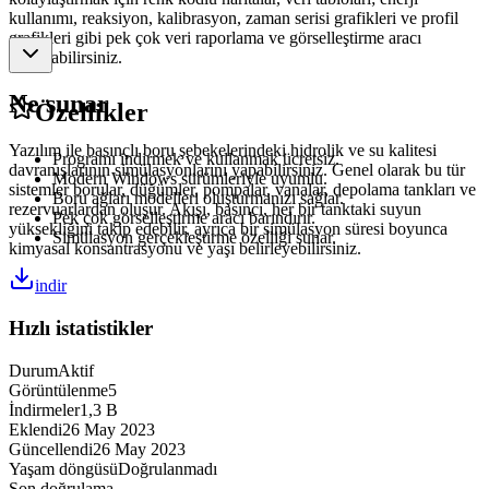
kullanımı, reaksiyon, kalibrasyon, zaman serisi grafikleri ve profil
grafikleri gibi pek çok veri raporlama ve görselleştirme aracı
kullanabilirsiniz.
Ne sunar
Özellikler
Yazılım ile basınçlı boru şebekelerindeki hidrolik ve su kalitesi
Programı indirmek ve kullanmak ücretsiz.
davranışlarının simülasyonlarını yapabilirsiniz. Genel olarak bu tür
Modern Windows sürümleriyle uyumlu.
sistemler borular, düğümler, pompalar, vanalar, depolama tankları ve
Boru ağları modelleri oluşturmanızı sağlar.
rezervuarlardan oluşur. Akışı, basıncı, her bir tanktaki suyun
Pek çok görselleştirme aracı barındırır.
yüksekliğini takip edebilir, ayrıca bir simülasyon süresi boyunca
Simülasyon gerçekleştirme özelliği sunar.
kimyasal konsantrasyonu ve yaşı belirleyebilirsiniz.
indir
Hızlı istatistikler
Durum
Aktif
Görüntülenme
5
İndirmeler
1,3 B
Eklendi
26 May 2023
Güncellendi
26 May 2023
Yaşam döngüsü
Doğrulanmadı
Son doğrulama
-