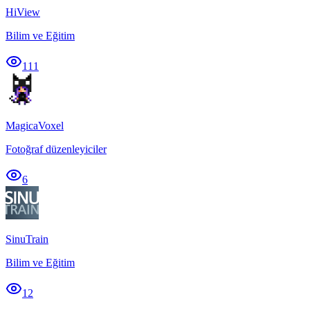
HiView
Bilim ve Eğitim
111
MagicaVoxel
Fotoğraf düzenleyiciler
6
SinuTrain
Bilim ve Eğitim
12