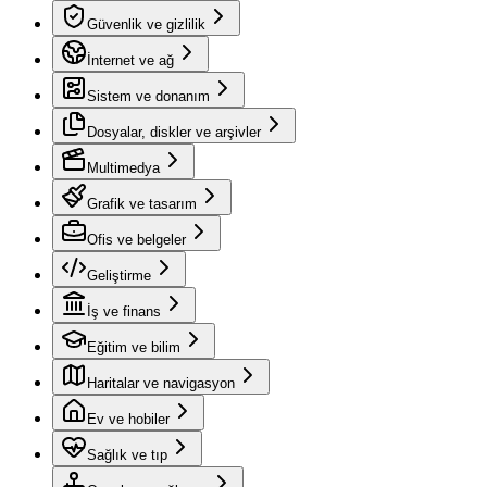
Güvenlik ve gizlilik
İnternet ve ağ
Sistem ve donanım
Dosyalar, diskler ve arşivler
Multimedya
Grafik ve tasarım
Ofis ve belgeler
Geliştirme
İş ve finans
Eğitim ve bilim
Haritalar ve navigasyon
Ev ve hobiler
Sağlık ve tıp