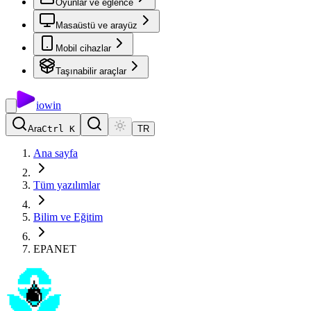
Oyunlar ve eğlence
Masaüstü ve arayüz
Mobil cihazlar
Taşınabilir araçlar
io
win
Ara
Ctrl K
TR
Ana sayfa
Tüm yazılımlar
Bilim ve Eğitim
EPANET