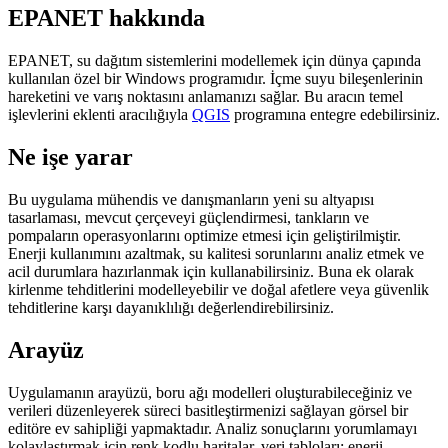
EPANET hakkında
EPANET, su dağıtım sistemlerini modellemek için dünya çapında
kullanılan özel bir Windows programıdır. İçme suyu bileşenlerinin
hareketini ve varış noktasını anlamanızı sağlar. Bu aracın temel
işlevlerini eklenti aracılığıyla
QGIS
programına entegre edebilirsiniz.
Ne işe yarar
Bu uygulama mühendis ve danışmanların yeni su altyapısı
tasarlaması, mevcut çerçeveyi güçlendirmesi, tankların ve
pompaların operasyonlarını optimize etmesi için geliştirilmiştir.
Enerji kullanımını azaltmak, su kalitesi sorunlarını analiz etmek ve
acil durumlara hazırlanmak için kullanabilirsiniz. Buna ek olarak
kirlenme tehditlerini modelleyebilir ve doğal afetlere veya güvenlik
tehditlerine karşı dayanıklılığı değerlendirebilirsiniz.
Arayüz
Uygulamanın arayüzü, boru ağı modelleri oluşturabileceğiniz ve
verileri düzenleyerek süreci basitleştirmenizi sağlayan görsel bir
editöre ev sahipliği yapmaktadır. Analiz sonuçlarını yorumlamayı
kolaylaştırmak için renk kodlu haritalar, veri tabloları; enerji