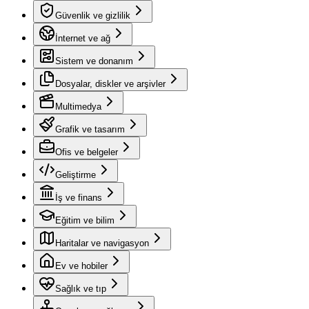
Güvenlik ve gizlilik
İnternet ve ağ
Sistem ve donanım
Dosyalar, diskler ve arşivler
Multimedya
Grafik ve tasarım
Ofis ve belgeler
Geliştirme
İş ve finans
Eğitim ve bilim
Haritalar ve navigasyon
Ev ve hobiler
Sağlık ve tıp