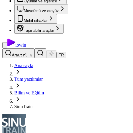
Oyunlar ve eğlence
Masaüstü ve arayüz
Mobil cihazlar
Taşınabilir araçlar
io
win
Ara
Ctrl K
TR
Ana sayfa
Tüm yazılımlar
Bilim ve Eğitim
SinuTrain