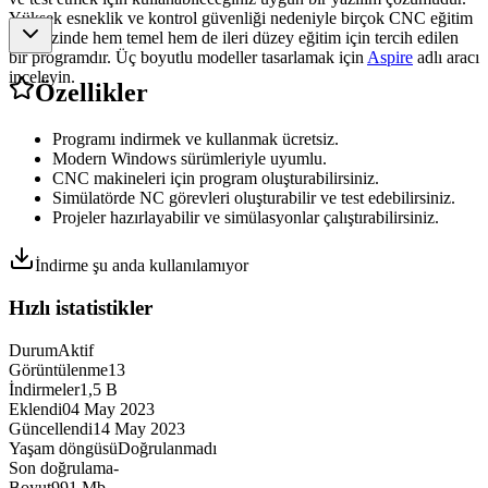
Yüksek esneklik ve kontrol güvenliği nedeniyle birçok CNC eğitim
merkezinde hem temel hem de ileri düzey eğitim için tercih edilen
bir programdır. Üç boyutlu modeller tasarlamak için
Aspire
adlı aracı
inceleyin.
Özellikler
Programı indirmek ve kullanmak ücretsiz.
Modern Windows sürümleriyle uyumlu.
CNC makineleri için program oluşturabilirsiniz.
Simülatörde NC görevleri oluşturabilir ve test edebilirsiniz.
Projeler hazırlayabilir ve simülasyonlar çalıştırabilirsiniz.
İndirme şu anda kullanılamıyor
Hızlı istatistikler
Durum
Aktif
Görüntülenme
13
İndirmeler
1,5 B
Eklendi
04 May 2023
Güncellendi
14 May 2023
Yaşam döngüsü
Doğrulanmadı
Son doğrulama
-
Boyut
991 Mb