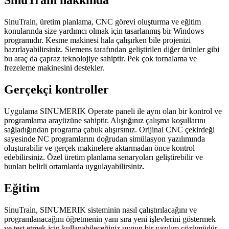
SinuTrain hakkında
SinuTrain, üretim planlama, CNC görevi oluşturma ve eğitim
konularında size yardımcı olmak için tasarlanmış bir Windows
programıdır. Kesme makinesi hala çalışırken bile projenizi
hazırlayabilirsiniz. Siemens tarafından geliştirilen diğer ürünler gibi
bu araç da çapraz teknolojiye sahiptir. Pek çok tornalama ve
frezeleme makinesini destekler.
Gerçekçi kontroller
Uygulama SINUMERIK Operate paneli ile aynı olan bir kontrol ve
programlama arayüzüne sahiptir. Alıştığınız çalışma koşullarını
sağladığından programa çabuk alışırsınız. Orijinal CNC çekirdeği
sayesinde NC programlarını doğrudan simülasyon yazılımında
oluşturabilir ve gerçek makinelere aktarmadan önce kontrol
edebilirsiniz. Özel üretim planlama senaryoları geliştirebilir ve
bunları belirli ortamlarda uygulayabilirsiniz.
Eğitim
SinuTrain, SINUMERIK sisteminin nasıl çalıştırılacağını ve
programlanacağını öğretmenin yanı sıra yeni işlevlerini göstermek
ve test etmek için kullanabileceğiniz uygun bir yazılım çözümüdür.