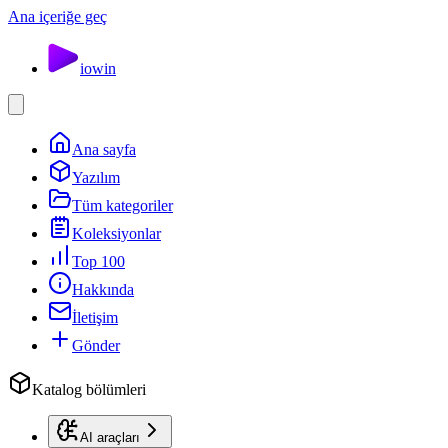
Ana içeriğe geç
io
win
Ana sayfa
Yazılım
Tüm kategoriler
Koleksiyonlar
Top 100
Hakkında
İletişim
Gönder
Katalog bölümleri
AI araçları