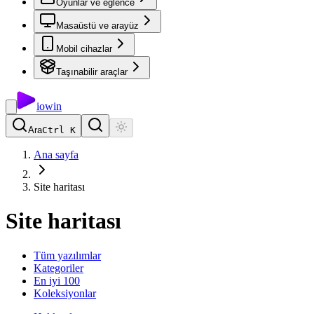
Oyunlar ve eğlence
Masaüstü ve arayüz
Mobil cihazlar
Taşınabilir araçlar
io
win
Ara
Ctrl K
Ana sayfa
Site haritası
Site haritası
Tüm yazılımlar
Kategoriler
En iyi 100
Koleksiyonlar