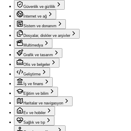
Güvenlik ve gizlilik
İnternet ve ağ
Sistem ve donanım
Dosyalar, diskler ve arşivler
Multimedya
Grafik ve tasarım
Ofis ve belgeler
Geliştirme
İş ve finans
Eğitim ve bilim
Haritalar ve navigasyon
Ev ve hobiler
Sağlık ve tıp