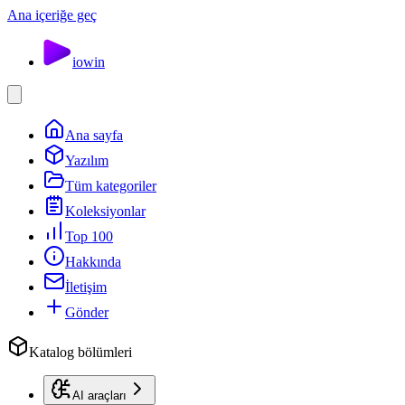
Ana içeriğe geç
io
win
Ana sayfa
Yazılım
Tüm kategoriler
Koleksiyonlar
Top 100
Hakkında
İletişim
Gönder
Katalog bölümleri
AI araçları