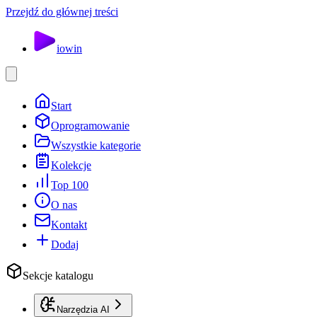
Przejdź do głównej treści
io
win
Start
Oprogramowanie
Wszystkie kategorie
Kolekcje
Top 100
O nas
Kontakt
Dodaj
Sekcje katalogu
Narzędzia AI