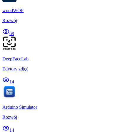
woodWOP
Rozwój
69
DeepFaceLab
Edytory zdjęć
14
Arduino Simulator
Rozwój
14