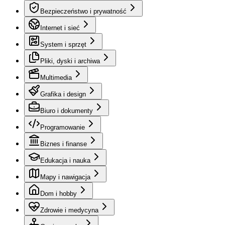
Bezpieczeństwo i prywatność
Internet i sieć
System i sprzęt
Pliki, dyski i archiwa
Multimedia
Grafika i design
Biuro i dokumenty
Programowanie
Biznes i finanse
Edukacja i nauka
Mapy i nawigacja
Dom i hobby
Zdrowie i medycyna