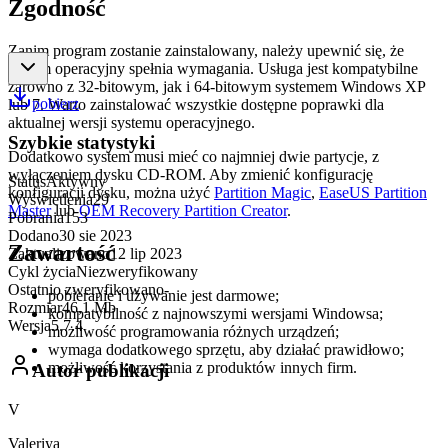
Zgodność
Zanim program zostanie zainstalowany, należy upewnić się, że
system operacyjny spełnia wymagania. Usługa jest kompatybilne
zarówno z 32-bitowym, jak i 64-bitowym systemem Windows XP
pobierz
lub 7. Warto zainstalować wszystkie dostępne poprawki dla
aktualnej wersji systemu operacyjnego.
Szybkie statystyki
Dodatkowo system musi mieć co najmniej dwie partycje, z
wyłączeniem dysku CD-ROM. Aby zmienić konfigurację
Status
Aktywny
konfiguracji dysku, można użyć
Partition Magic
,
EaseUS Partition
Wyświetlenia
29
Master
lub
OEM Recovery Partition Creator
.
Pobrania
153
Dodano
30 sie 2023
Zawartość
Zaktualizowano
12 lip 2023
Cykl życia
Niezweryfikowany
Ostatnio zweryfikowano
-
pobieranie i używanie jest darmowe;
Rozmiar
46,1 Mb
kompatybilność z najnowszymi wersjami Windowsa;
Wersja
5.7.4
możliwość programowania różnych urządzeń;
wymaga dodatkowego sprzętu, aby działać prawidłowo;
możliwość korzystania z produktów innych firm.
Autor publikacji
V
Valeriya