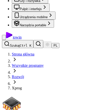
Gry i rozrywka
Pulpit i interfejs
Urządzenia mobilne
Narzędzia portable
io
win
Szukaj
Ctrl K
PL
Strona główna
Wszystkie programy
Rozwój
Xprog