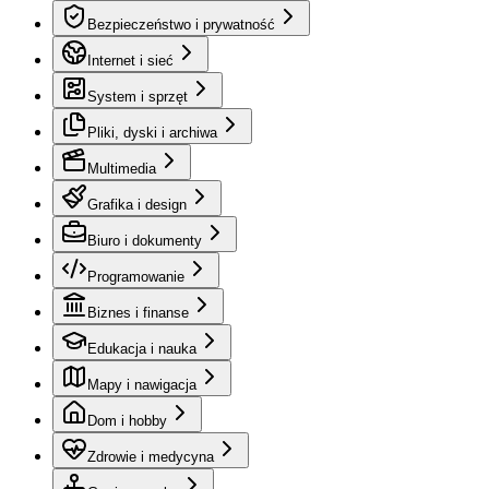
Bezpieczeństwo i prywatność
Internet i sieć
System i sprzęt
Pliki, dyski i archiwa
Multimedia
Grafika i design
Biuro i dokumenty
Programowanie
Biznes i finanse
Edukacja i nauka
Mapy i nawigacja
Dom i hobby
Zdrowie i medycyna