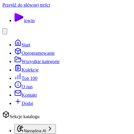
Przejdź do głównej treści
io
win
Start
Oprogramowanie
Wszystkie kategorie
Kolekcje
Top 100
O nas
Kontakt
Dodaj
Sekcje katalogu
Narzędzia AI