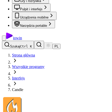
Gry i rozrywka
Pulpit i interfejs
Urządzenia mobilne
Narzędzia portable
io
win
Szukaj
Ctrl K
PL
Strona główna
Wszystkie programy
Interfejs
Candle