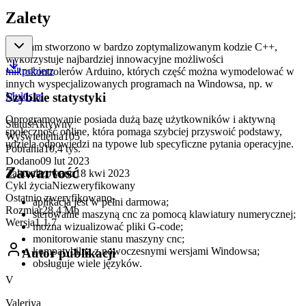
Zalety
Program stworzono w bardzo zoptymalizowanym kodzie C++,
wykorzystuje najbardziej innowacyjne możliwości
pobierz
mikrokontrolerów Arduino, których część można wymodelować w
innych wyspecjalizowanych programach na Windowsa, np. w
Multisim
.
Szybkie statystyki
Oprogramowanie posiada dużą bazę użytkowników i aktywną
Status
Aktywny
społeczność online, która pomaga szybciej przyswoić podstawy,
Wyświetlenia
105
udziela odpowiedzi na typowe lub specyficzne pytania operacyjne.
Pobrania
10,4 tys.
Dodano
09 lut 2023
Zawartość
Zaktualizowano
18 kwi 2023
Cykl życia
Niezweryfikowany
Ostatnio zweryfikowano
-
aplikacja jest w pełni darmowa;
Rozmiar
28,4 Mb
sterowanie maszyną cnc za pomocą klawiatury numerycznej;
Wersja
1.1.7
można wizualizować pliki G-code;
monitorowanie stanu maszyny cnc;
kompatybilna z nowoczesnymi wersjami Windowsa;
Autor publikacji
obsługuje wiele języków.
V
Valeriya