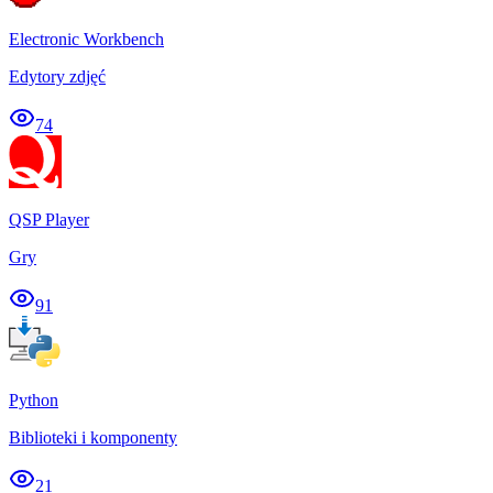
Electronic Workbench
Edytory zdjęć
74
QSP Player
Gry
91
Python
Biblioteki i komponenty
21