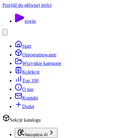
Przejdź do głównej treści
io
win
Start
Oprogramowanie
Wszystkie kategorie
Kolekcje
Top 100
O nas
Kontakt
Dodaj
Sekcje katalogu
Narzędzia AI