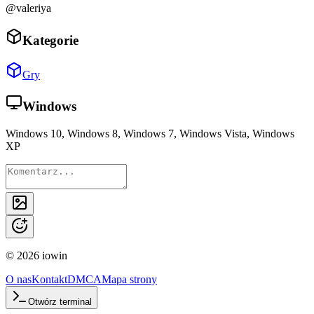
@valeriya
Kategorie
Gry
Windows
Windows 10, Windows 8, Windows 7, Windows Vista, Windows
XP
©
2026
iowin
O nas
Kontakt
DMCA
Mapa strony
Otwórz terminal