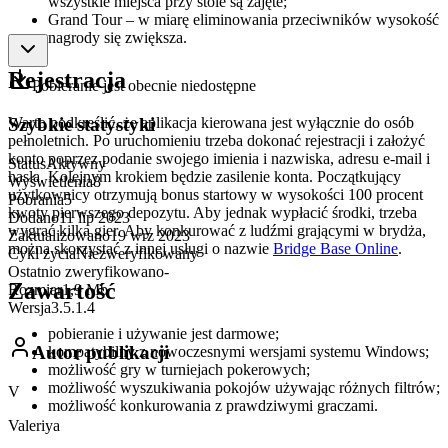
wszystkie miejsca przy stole są zajęte;
Grand Tour – w miarę eliminowania przeciwników wysokość
nagrody się zwiększa.
Rejestracja
Pobieranie jest obecnie niedostępne
Warto podkreślić, że aplikacja kierowana jest wyłącznie do osób
Szybkie statystyki
pełnoletnich. Po uruchomieniu trzeba dokonać rejestracji i założyć
konto poprzez podanie swojego imienia i nazwiska, adresu e-mail i
Status
Aktywny
hasła. Kolejnym krokiem będzie zasilenie konta. Początkujący
Wyświetlenia
8
użytkownicy otrzymują bonus startowy w wysokości 100 procent
Pobrania
5
kwoty pierwszego depozytu. Aby jednak wypłacić środki, trzeba
Dodano
11 lip 2023
wygrać kilka gier. Aby konkurować z ludźmi grającymi w brydża,
Zaktualizowano
19 wrz 2023
można skorzystać z innej usługi o nazwie
Bridge Base Online
.
Cykl życia
Niezweryfikowany
Ostatnio zweryfikowano
-
Zawartość
Rozmiar
1,9 Mb
Wersja
3.5.1.4
pobieranie i używanie jest darmowe;
Autor publikacji
kompatybilny z nowoczesnymi wersjami systemu Windows;
możliwość gry w turniejach pokerowych;
możliwość wyszukiwania pokojów używając różnych filtrów;
V
możliwość konkurowania z prawdziwymi graczami.
Valeriya