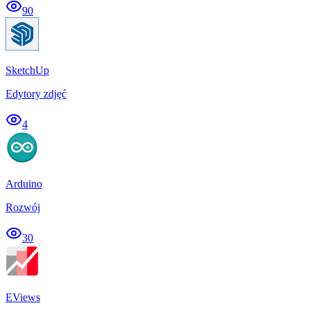
90
SketchUp
Edytory zdjęć
4
Arduino
Rozwój
30
EViews