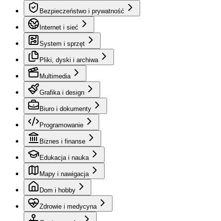
Bezpieczeństwo i prywatność
Internet i sieć
System i sprzęt
Pliki, dyski i archiwa
Multimedia
Grafika i design
Biuro i dokumenty
Programowanie
Biznes i finanse
Edukacja i nauka
Mapy i nawigacja
Dom i hobby
Zdrowie i medycyna