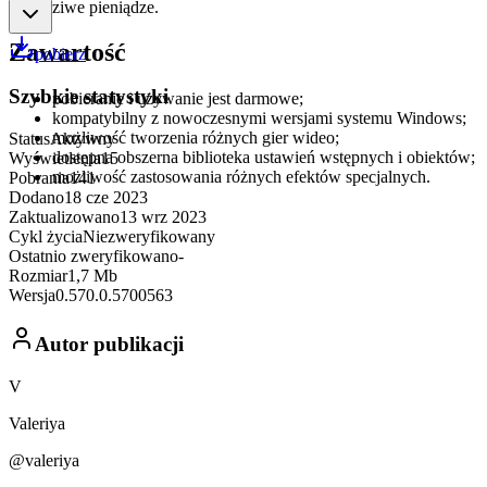
prawdziwe pieniądze.
Zawartość
pobierz
Szybkie statystyki
pobieranie i używanie jest darmowe;
kompatybilny z nowoczesnymi wersjami systemu Windows;
możliwość tworzenia różnych gier wideo;
Status
Aktywny
dostępna obszerna biblioteka ustawień wstępnych i obiektów;
Wyświetlenia
15
możliwość zastosowania różnych efektów specjalnych.
Pobrania
141
Dodano
18 cze 2023
Zaktualizowano
13 wrz 2023
Cykl życia
Niezweryfikowany
Ostatnio zweryfikowano
-
Rozmiar
1,7 Mb
Wersja
0.570.0.5700563
Autor publikacji
V
Valeriya
@valeriya