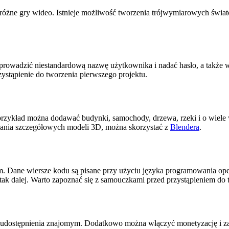
óżne gry wideo. Istnieje możliwość tworzenia trójwymiarowych świat
wprowadzić niestandardową nazwę użytkownika i nadać hasło, a także w
ystąpienie do tworzenia pierwszego projektu.
zykład można dodawać budynki, samochody, drzewa, rzeki i o wiele w
owania szczegółowych modeli 3D, można skorzystać z
Blendera
.
m. Dane wiersze kodu są pisane przy użyciu języka programowania op
ak dalej. Warto zapoznać się z samouczkami przed przystąpieniem do 
 i udostępnienia znajomym. Dodatkowo można włączyć monetyzację i z