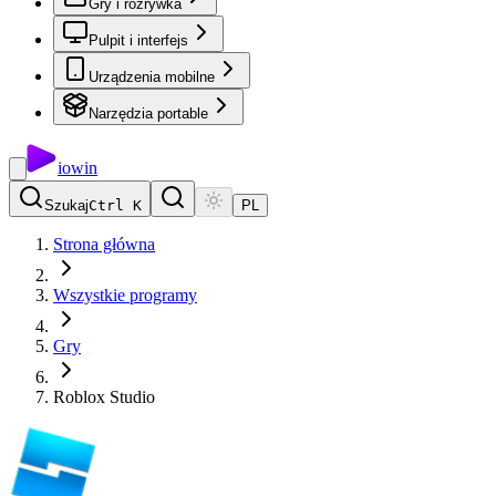
Gry i rozrywka
Pulpit i interfejs
Urządzenia mobilne
Narzędzia portable
io
win
Szukaj
Ctrl K
PL
Strona główna
Wszystkie programy
Gry
Roblox Studio