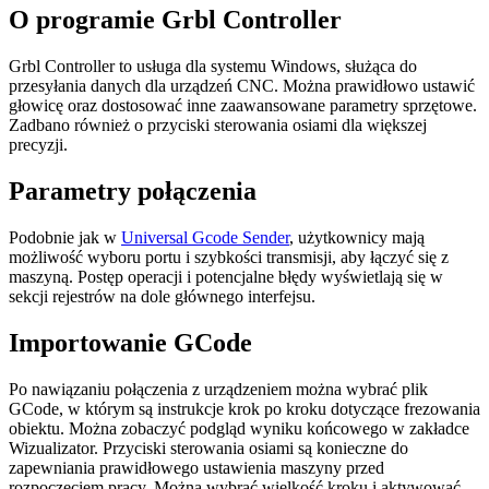
O programie Grbl Controller
Grbl Controller to usługa dla systemu Windows, służąca do
przesyłania danych dla urządzeń CNC. Można prawidłowo ustawić
głowicę oraz dostosować inne zaawansowane parametry sprzętowe.
Zadbano również o przyciski sterowania osiami dla większej
precyzji.
Parametry połączenia
Podobnie jak w
Universal Gcode Sender
, użytkownicy mają
możliwość wyboru portu i szybkości transmisji, aby łączyć się z
maszyną. Postęp operacji i potencjalne błędy wyświetlają się w
sekcji rejestrów na dole głównego interfejsu.
Importowanie GCode
Po nawiązaniu połączenia z urządzeniem można wybrać plik
GCode, w którym są instrukcje krok po kroku dotyczące frezowania
obiektu. Można zobaczyć podgląd wyniku końcowego w zakładce
Wizualizator. Przyciski sterowania osiami są konieczne do
zapewniania prawidłowego ustawienia maszyny przed
rozpoczęciem pracy. Można wybrać wielkość kroku i aktywować