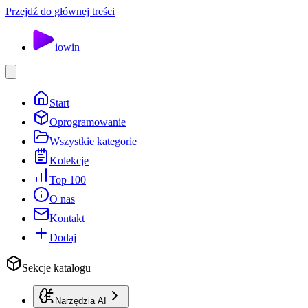
Przejdź do głównej treści
io
win
Start
Oprogramowanie
Wszystkie kategorie
Kolekcje
Top 100
O nas
Kontakt
Dodaj
Sekcje katalogu
Narzędzia AI