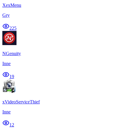
XexMenu
Gry
225
NGenuity
Inne
19
xVideoServiceThief
Inne
12