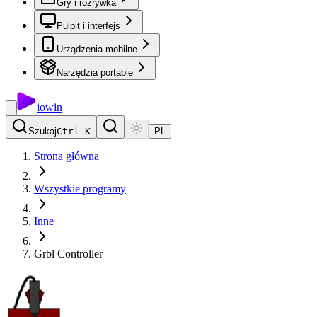
Gry i rozrywka
Pulpit i interfejs
Urządzenia mobilne
Narzędzia portable
io
win
Szukaj
Ctrl K
PL
Strona główna
Wszystkie programy
Inne
Grbl Controller