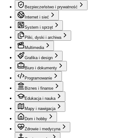
Bezpieczeństwo i prywatność
Internet i sieć
System i sprzęt
Pliki, dyski i archiwa
Multimedia
Grafika i design
Biuro i dokumenty
Programowanie
Biznes i finanse
Edukacja i nauka
Mapy i nawigacja
Dom i hobby
Zdrowie i medycyna