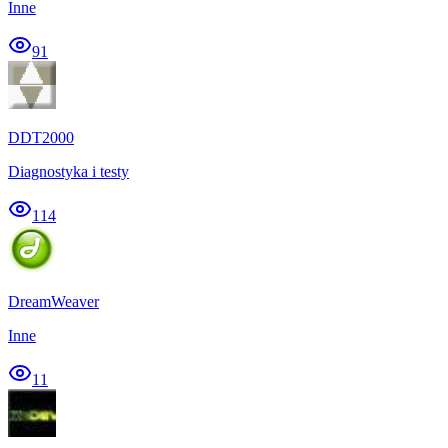
Inne
91
DDT2000
Diagnostyka i testy
114
DreamWeaver
Inne
11