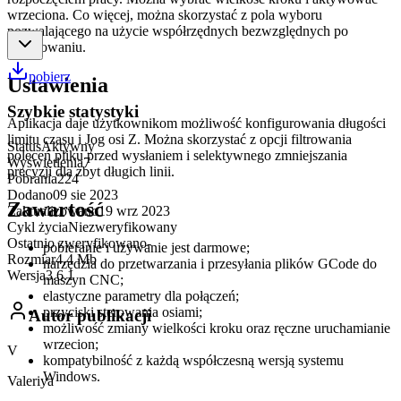
wrzeciona. Co więcej, można skorzystać z pola wyboru
pozwalającego na użycie współrzędnych bezwzględnych po
dopasowaniu.
pobierz
Ustawienia
Szybkie statystyki
Aplikacja daje użytkownikom możliwość konfigurowania długości
limitu czasu i Jog osi Z. Można skorzystać z opcji filtrowania
Status
Aktywny
poleceń pliku przed wysłaniem i selektywnego zmniejszania
Wyświetlenia
7
precyzji dla zbyt długich linii.
Pobrania
224
Dodano
09 sie 2023
Zawartość
Zaktualizowano
19 wrz 2023
Cykl życia
Niezweryfikowany
Ostatnio zweryfikowano
-
pobieranie i używanie jest darmowe;
Rozmiar
4,4 Mb
narzędzia do przetwarzania i przesyłania plików GCode do
Wersja
3.6.1
maszyn CNC;
elastyczne parametry dla połączeń;
przyciski sterowania osiami;
Autor publikacji
możliwość zmiany wielkości kroku oraz ręczne uruchamianie
wrzecion;
V
kompatybilność z każdą współczesną wersją systemu
Windows.
Valeriya