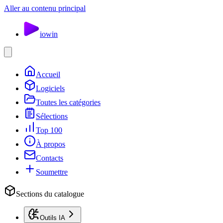
Aller au contenu principal
io
win
Accueil
Logiciels
Toutes les catégories
Sélections
Top 100
À propos
Contacts
Soumettre
Sections du catalogue
Outils IA