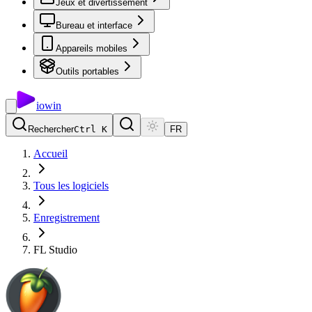
Jeux et divertissement
Bureau et interface
Appareils mobiles
Outils portables
io
win
Rechercher
Ctrl K
FR
Accueil
Tous les logiciels
Enregistrement
FL Studio