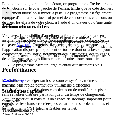
Fonctionnant toujours en plein écran, ce programme offre beaucoup
de fonctions sur le côté gauche de l’écran, tandis que le côté droit est
uniquement utilisé pour mixer la piste. Le programme est également
équippé d’un piano virtuel qui permet de composer des chansons ou
de créer les effets de votre choix à l’aide d’un clavier ou d’une unité
Fonctionnalités
de commande externe.
Vous avez la possibilité d’améliorer la fonctionnalité globale en
Le logiciel est téléchargeable et peut être utilisé gratuitement ;
installant les modules d’extension supplémentaires, comme c’est le
il est compatible avec les versions modernes de Windows ;
cas avec
Mixcraft
. Toutefois, il convient de mentionner que
l’outil vous permet de créer et de modifier les pistes musicales
l’application dispose pratiquement de tout ce dont on a besoin pour
;
composer de la musique, notamment des instruments, des mixages,
vous avez la possibilité d’installer des modules d’extension
des effets spéciaux, des filtres et bien d’autres fonctionnalités.
supplémentaires ;
le programme offre un large éventail d’instruments VST
Performance
prédéfinis.
FL Studio est très léger sur les ressources système, même si une
télécharger
machine plus rapide permet aux utilisateurs d’effectuer
simultanément plus d’actions complexes ou de modifier les pistes
Statistiques rapides
sans se laisser distraire par la longueur du temps de chargement.
Veuillez noter qu’il vous faut un espace de stockage important pour
Statut
Actif
enregistrer les chansons créées, les échantillons supplémentaires et
Vues
62
les instruments VST téléchargeables sur le net.
Téléchargements
6,3 k
Ajouté
18 avr. 2023