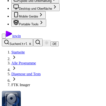
Spiele und Unterhaltung
Desktop und Oberfläche
Mobile Geräte
Portable Tools
io
win
Suchen
Ctrl K
DE
Startseite
Alle Programme
Diagnose und Tests
FTK Imager