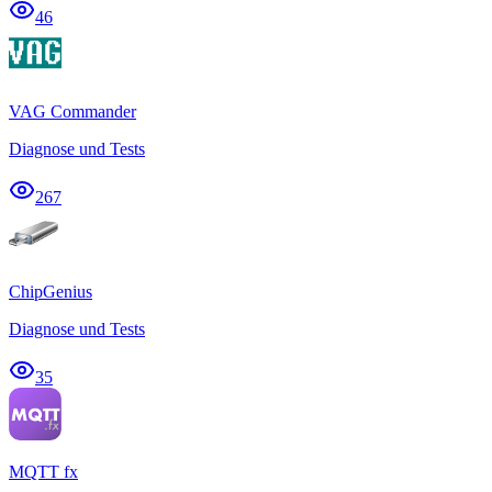
46
VAG Commander
Diagnose und Tests
267
ChipGenius
Diagnose und Tests
35
MQTT fx