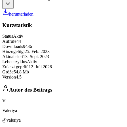
herunterladen
Kurzstatistik
Status
Aktiv
Aufrufe
44
Downloads
9436
Hinzugefügt
25. Feb. 2023
Aktualisiert
13. Sept. 2023
Lebenszyklus
Aktiv
Zuletzt geprüft
12. Juli 2026
Größe
54,8 Mb
Version
4.5
Autor des Beitrags
V
Valeriya
@valeriya