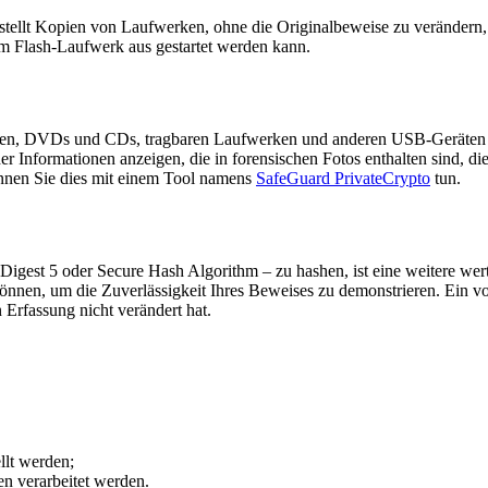
llt Kopien von Laufwerken, ohne die Originalbeweise zu verändern, u
m Flash-Laufwerk aus gestartet werden kann.
atten, DVDs und CDs, tragbaren Laufwerken und anderen USB-Geräten 
 Informationen anzeigen, die in forensischen Fotos enthalten sind, di
önnen Sie dies mit einem Tool namens
SafeGuard PrivateCrypto
tun.
Digest 5 oder Secure Hash Algorithm – zu hashen, ist eine weitere wer
n können, um die Zuverlässigkeit Ihres Beweises zu demonstrieren. E
 Erfassung nicht verändert hat.
llt werden;
n verarbeitet werden.