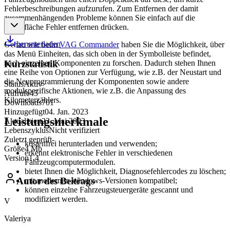
Fehlerbeschreibungen aufzurufen. Zum Entfernen der damit
zusammenhängenden Probleme können Sie einfach auf die
Schaltfläche Fehler entfernen drücken.
herunterladen
Genau wie beim
VAG Commander
haben Sie die Möglichkeit, über
das Menü Einheiten, das sich oben in der Symbolleiste befindet,
nach einzelnen Komponenten zu forschen. Dadurch stehen Ihnen
Kurzstatistik
eine Reihe von Optionen zur Verfügung, wie z.B. der Neustart und
die Neuprogrammierung der Komponenten sowie andere
Status
Aktiv
modulspezifische Aktionen, wie z.B. die Anpassung des
Aufrufe
45
Kilometerzählers.
Downloads
701
Hinzugefügt
04. Jan. 2023
Leistungsmerkmale
Aktualisiert
23. Mai 2023
Lebenszyklus
Nicht verifiziert
Zuletzt geprüft
-
kostenfrei herunterladen und verwenden;
Größe
4 Mb
erkennt elektronische Fehler in verschiedenen
Version
1.4
Fahrzeugcomputermodulen.
bietet Ihnen die Möglichkeit, Diagnosefehlercodes zu löschen;
Autor des Beitrags
mit modernen Windows-Versionen kompatibel;
können einzelne Fahrzeugsteuergeräte gescannt und
modifiziert werden.
V
Valeriya