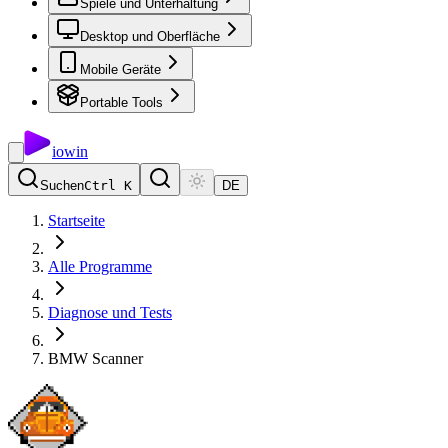
Spiele und Unterhaltung
Desktop und Oberfläche
Mobile Geräte
Portable Tools
io
win
Suchen
Ctrl K
DE
Startseite
Alle Programme
Diagnose und Tests
BMW Scanner