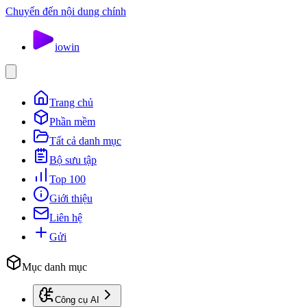
Chuyển đến nội dung chính
io
win
Trang chủ
Phần mềm
Tất cả danh mục
Bộ sưu tập
Top 100
Giới thiệu
Liên hệ
Gửi
Mục danh mục
Công cụ AI