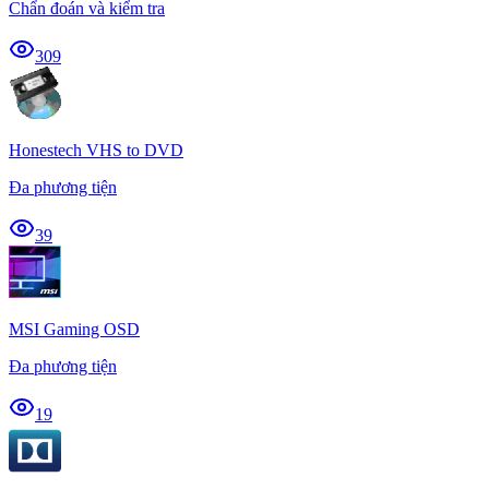
Chẩn đoán và kiểm tra
309
Honestech VHS to DVD
Đa phương tiện
39
MSI Gaming OSD
Đa phương tiện
19