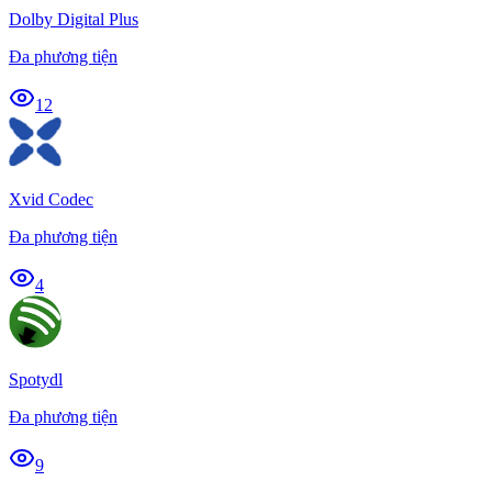
Dolby Digital Plus
Đa phương tiện
12
Xvid Codec
Đa phương tiện
4
Spotydl
Đa phương tiện
9