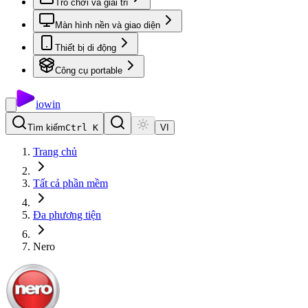
Trò chơi và giải trí
Màn hình nền và giao diện
Thiết bị di động
Công cụ portable
io
win
Tìm kiếm
Ctrl K
VI
Trang chủ
Tất cả phần mềm
Đa phương tiện
Nero