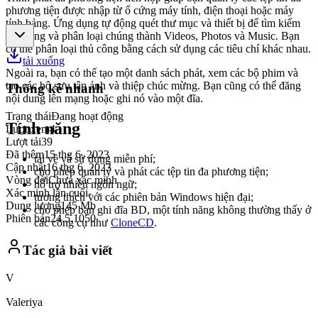
phương tiện được nhập từ ổ cứng máy tính, điện thoại hoặc máy
tính bảng. Ứng dụng tự động quét thư mục và thiết bị để tìm kiếm
nội dung và phân loại chúng thành Videos, Photos và Music. Bạn
có thể phân loại thủ công bằng cách sử dụng các tiêu chí khác nhau.
tải xuống
Ngoài ra, bạn có thể tạo một danh sách phát, xem các bộ phim và
tạo các bộ sưu tập ảnh và thiệp chúc mừng. Bạn cũng có thể đăng
Thống kê nhanh
nội dung lên mạng hoặc ghi nó vào một đĩa.
Trạng thái
Đang hoạt động
Tính năng
Lượt xem
4
Lượt tải
39
Đã thêm
15 thg 6, 2023
tải về và sử dụng miễn phí;
Cập nhật
16 thg 6, 2023
cho phép quản lý và phát các tệp tin đa phương tiện;
Vòng đời
Chưa xác minh
hỗ trợ nhiều ngôn ngữ;
Xác minh lần cuối
-
tương thích với các phiên bản Windows hiện đại;
Dung lượng
145 Mb
cho phép bạn ghi đĩa BD, một tính năng không thường thấy ở
Phiên bản
24.5.1050
các công cụ như
CloneCD
.
Tác giả bài viết
V
Valeriya