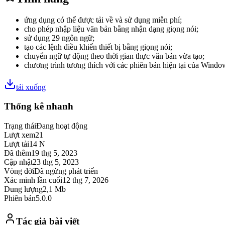
ứng dụng có thể được tải về và sử dụng miễn phí;
cho phép nhập liệu văn bản bằng nhận dạng giọng nói;
sử dụng 29 ngôn ngữ;
tạo các lệnh điều khiển thiết bị bằng giọng nói;
chuyển ngữ tự động theo thời gian thực văn bản vừa tạo;
chương trình tương thích với các phiên bản hiện tại của Windo
tải xuống
Thống kê nhanh
Trạng thái
Đang hoạt động
Lượt xem
21
Lượt tải
14 N
Đã thêm
19 thg 5, 2023
Cập nhật
23 thg 5, 2023
Vòng đời
Đã ngừng phát triển
Xác minh lần cuối
12 thg 7, 2026
Dung lượng
2,1 Mb
Phiên bản
5.0.0
Tác giả bài viết