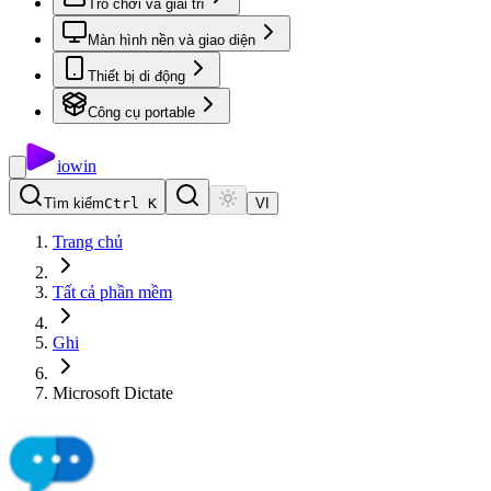
Trò chơi và giải trí
Màn hình nền và giao diện
Thiết bị di động
Công cụ portable
io
win
Tìm kiếm
Ctrl K
VI
Trang chủ
Tất cả phần mềm
Ghi
Microsoft Dictate