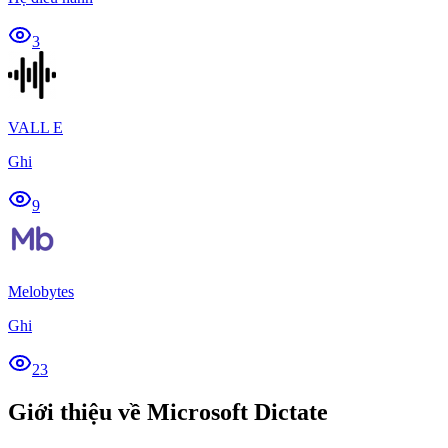
3
VALL E
Ghi
9
Melobytes
Ghi
23
Giới thiệu về Microsoft Dictate