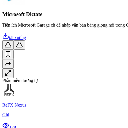
Microsoft Dictate
Tiện ích Microsoft Garage cũ để nhập văn bản bằng giọng nói trong Of
tải xuống
Phần mềm tương tự
ReFX Nexus
Ghi
128