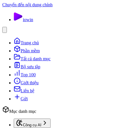
Chuyển đến nội dung chính
io
win
Trang chủ
Phần mềm
Tất cả danh mục
Bộ sưu tập
Top 100
Giới thiệu
Liên hệ
Gửi
Mục danh mục
Công cụ AI