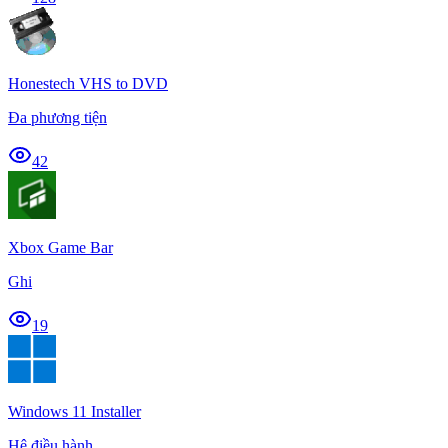
Honestech VHS to DVD
Đa phương tiện
42
Xbox Game Bar
Ghi
19
Windows 11 Installer
Hệ điều hành