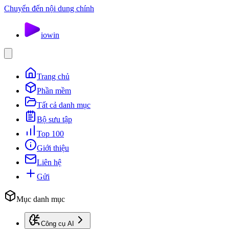
Chuyển đến nội dung chính
io
win
Trang chủ
Phần mềm
Tất cả danh mục
Bộ sưu tập
Top 100
Giới thiệu
Liên hệ
Gửi
Mục danh mục
Công cụ AI