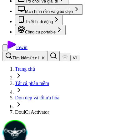
Trò chơi và giải trí
Màn hình nền và giao diện
Thiết bị di động
Công cụ portable
io
win
Tìm kiếm
Ctrl K
VI
Trang chủ
Tất cả phần mềm
Dọn dẹp và tối ưu hóa
DoulCi Activator