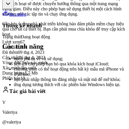
cầu kích hoạt sẽ được chuyển hướng thông qua một trang mạng
trung gian. Điều này cho phép bạn sử dụng thiết bị một cách bình
thường, mở các tập tin và chạy ứng dụng.
tải xuống
Cần lưu ý rằng nhà phát triển không bảo đảm phần mềm chạy hiệu
Thống kê nhanh
quả cho tất cả thiết bị. Bạn cần phải mua chìa khóa để truy cập kích
hoạt.
Trạng thái
Đang hoạt động
Lượt xem
67
Các tính năng
Lượt tải
6,8 N
Đã thêm
09 thg 4, 2023
Cập nhật
26 thg 4, 2023
miễn phí tải về và sử dụng;
Vòng đời
Chưa xác minh
tiện ích cho phép bạn bỏ qua khóa kích hoạt iCloud;
Xác minh lần cuối
-
chương trình có thể hoạt động trên bất kỳ mẫu mã iPhone và
Dung lượng
1,7 Mb
iPad nào;
Phiên bản
10
bạn phải nhập thông tin đăng nhập và mật mã để mở khóa;
ứng dụng tương thích với các phiên bản Windows hiện tại.
Tác giả bài viết
V
Valeriya
@valeriya