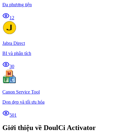
Đa phương tiện
12
Jabra Direct
BI và phân tích
30
Canon Service Tool
Dọn dẹp và tối ưu hóa
501
Giới thiệu về DoulCi Activator