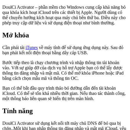
DoulCi Activator – phần mềm cho Windows cung cấp khả năng bỏ
qua khóa kích hoạt iCloud trên các thiết bị Apple. Người dùng có
thể chuyển hướng kích hoạt qua máy chủ bên thứ ba. Điều này cho
phép truy cập dữ liệu và sử dụng điện thoại như bình thường.
Mở khóa
Cần phải tải
iTunes
về máy tính để sử dụng ứng dụng này. Sau đó
bạn phải kết nối điện thoại bằng dây cáp USB.
Bước tiếp theo là chạy chương trình và nhập thông tin tài khoản
vào. Với sự giúp đỡ của dịch vụ hỗ trợ Apple bạn có thể lấy được
thông tin đăng nhập và mật mã. Có thể mở khóa iPhone hoặc iPad
bằng cách chọn mẫu mã và thông tin OC.
Bạn có thể bắt đầu quy trình tháo bỏ đường dẫn đến tài khoản
iCloud. Có thể sẽ tốn khá nhiều thời gian. Nếu thao tác thành công,
một thông báo liên quan sẽ hiển thị trên màn hình.
Tính năng
DoulCi Activator sử dụng kết nối tới máy chủ DNS để bỏ qua bị
chặn. Một khi bạn nhập thông tin đăng nhập và mật mã iCloud, yêu