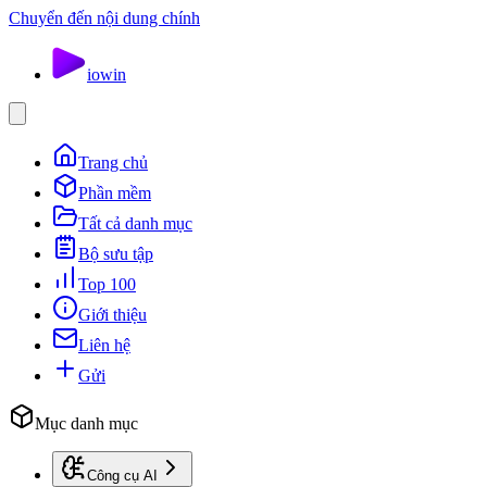
Chuyển đến nội dung chính
io
win
Trang chủ
Phần mềm
Tất cả danh mục
Bộ sưu tập
Top 100
Giới thiệu
Liên hệ
Gửi
Mục danh mục
Công cụ AI