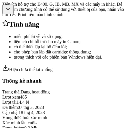
Tiện ích hỗ trợ cho E400, G, IB, MB, MX và các máy in khác. Để
bảo đảm chương trình có thể sử dụng với thiết bị của bạn, nhấn vào
nút Test Print trên màn hình chính.
Tính năng
miễn phí tải về và sử dụng;
tiện ích chỉ hỗ trợ cho máy in Canon;
có thể thiết lập lại bộ đếm lỗi;
cho phép bạn lắp đặt cartridge thông dụng;
tương thích với các phiên bản Windows hiện đại.
Hiện chưa thể tải xuống
Thống kê nhanh
Trạng thái
Đang hoạt động
Lượt xem
485
Lượt tải
14,4 N
Đã thêm
07 thg 3, 2023
Cập nhật
18 thg 4, 2023
Vòng đời
Chưa xác minh
Xác minh lần cuối
-
Dung lượng
0,3 Mb