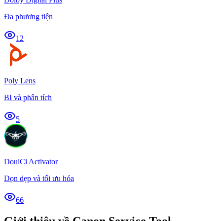
Đa phương tiện
12
Poly Lens
BI và phân tích
5
DoulCi Activator
Dọn dẹp và tối ưu hóa
66