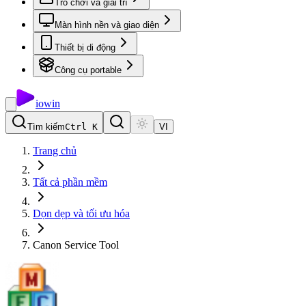
Trò chơi và giải trí
Màn hình nền và giao diện
Thiết bị di động
Công cụ portable
io
win
Tìm kiếm
Ctrl K
VI
Trang chủ
Tất cả phần mềm
Dọn dẹp và tối ưu hóa
Canon Service Tool