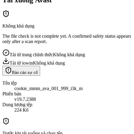
Không khả dụng
The file check is not complete yet. A confirmed safety status appears
only after a scan report.
Tải từ trang chính thức
Không khả dụng
Tải từ iowin
Không khả dụng
Báo cáo sự cố
Tên tệp
cookie_mmm_ava_001_999_i3k_m
Phiên bản
v19.7.2388
Dung lượng tệp
224 Кб
Trước khi tải xuống và chạy tệp