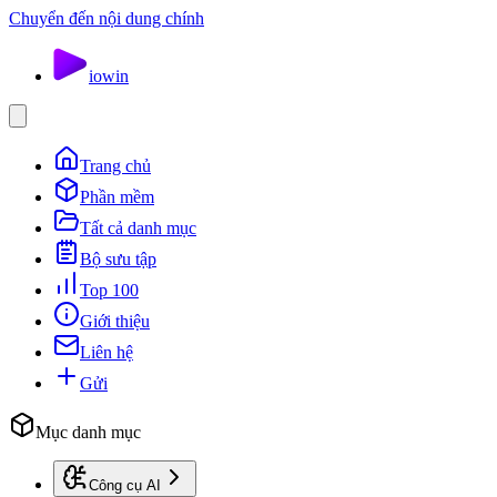
Chuyển đến nội dung chính
io
win
Trang chủ
Phần mềm
Tất cả danh mục
Bộ sưu tập
Top 100
Giới thiệu
Liên hệ
Gửi
Mục danh mục
Công cụ AI