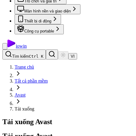
Trò chơi và giải trí
Màn hình nền và giao diện
Thiết bị di động
Công cụ portable
io
win
Tìm kiếm
Ctrl K
VI
Trang chủ
Tất cả phần mềm
Avast
Tải xuống
Tải xuống Avast
Tải
xuống
Avast