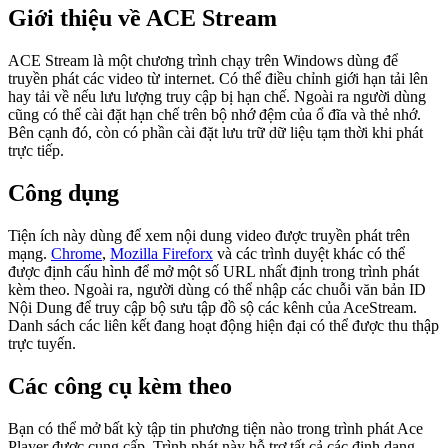
Giới thiệu về ACE Stream
ACE Stream là một chương trình chạy trên Windows dùng để
truyền phát các video từ internet. Có thể điều chỉnh giới hạn tải lên
hay tải về nếu lưu lượng truy cập bị hạn chế. Ngoài ra người dùng
cũng có thể cài đặt hạn chế trên bộ nhớ đệm của ổ đĩa và thẻ nhớ.
Bên cạnh đó, còn có phần cài đặt lưu trữ dữ liệu tạm thời khi phát
trực tiếp.
Công dụng
Tiện ích này dùng để xem nội dung video được truyền phát trên
mạng.
Chrome
,
Mozilla Fireforx
và các trình duyệt khác có thể
được định cấu hình để mở một số URL nhất định trong trình phát
kèm theo. Ngoài ra, người dùng có thể nhập các chuỗi văn bản ID
Nội Dung để truy cập bộ sưu tập đồ sộ các kênh của AceStream.
Danh sách các liên kết đang hoạt động hiện đại có thể được thu thập
trực tuyến.
Các công cụ kèm theo
Bạn có thể mở bất kỳ tập tin phương tiện nào trong trình phát Ace
Player được cung cấp. Trình phát này hỗ trợ tất cả các định dạng