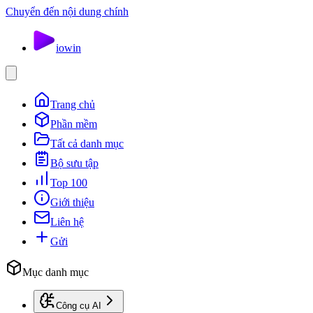
Chuyển đến nội dung chính
io
win
Trang chủ
Phần mềm
Tất cả danh mục
Bộ sưu tập
Top 100
Giới thiệu
Liên hệ
Gửi
Mục danh mục
Công cụ AI