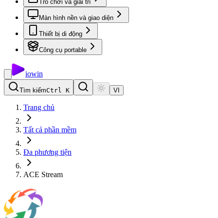
Trò chơi và giải trí
Màn hình nền và giao diện
Thiết bị di động
Công cụ portable
io
win
Tìm kiếm
Ctrl K
VI
Trang chủ
Tất cả phần mềm
Đa phương tiện
ACE Stream