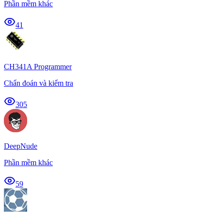
Phần mềm khác
41
CH341A Programmer
Chẩn đoán và kiểm tra
305
DeepNude
Phần mềm khác
59