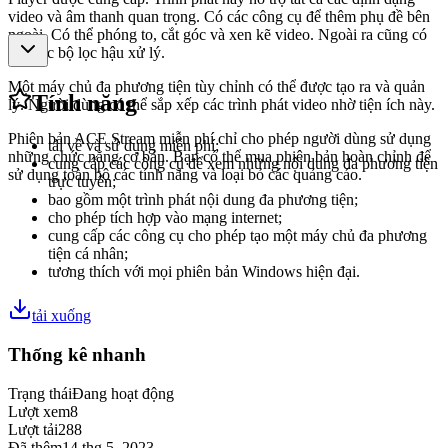
video và âm thanh quan trọng. Có các công cụ để thêm phụ đề bên
ngoài. Có thể phóng to, cắt góc và xen kẽ video. Ngoài ra cũng có
sẵn các bộ lọc hậu xử lý.
Một máy chủ đa phương tiện tùy chỉnh có thể được tạo ra và quản
Tính năng
lý. Người dùng có thể sắp xếp các trình phát video nhờ tiện ích này.
Phiên bản ACE Stream miễn phí chỉ cho phép người dùng sử dụng
tải về và sử dụng miễn phí;
những chức năng cơ bản. Bạn có thể mua phiên bản hoàn chỉnh để
cung cấp các công cụ để xem những nội dung đa phương tiện
sử dụng toàn bộ các tính năng và loại bỏ các quảng cáo.
trực tuyến;
bao gồm một trình phát nội dung đa phương tiện;
cho phép tích hợp vào mạng internet;
cung cấp các công cụ cho phép tạo một máy chủ đa phương
tiện cá nhân;
tương thích với mọi phiên bản Windows hiện đại.
tải xuống
Thống kê nhanh
Trạng thái
Đang hoạt động
Lượt xem
8
Lượt tải
288
Đã thêm
14 thg 5, 2023