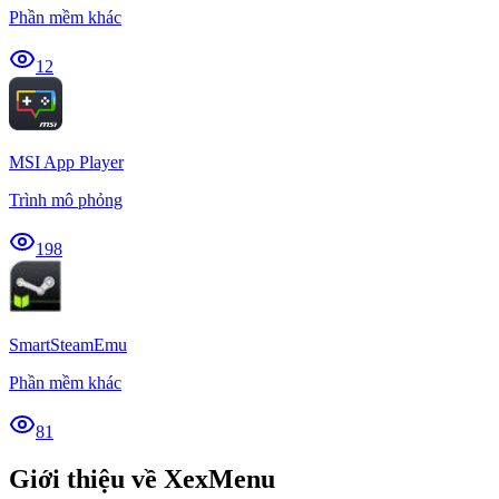
Phần mềm khác
12
MSI App Player
Trình mô phỏng
198
SmartSteamEmu
Phần mềm khác
81
Giới thiệu về XexMenu