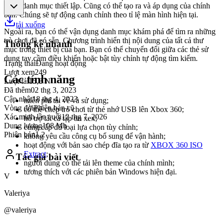
trong danh mục thiết lập. Cũng có thể tạo ra và áp dụng của chính
bạn. Chúng sẽ tự động canh chỉnh theo tỉ lệ màn hình hiện tại.
tải xuống
Ngoài ra, bạn có thể vận dụng danh mục khám phá để tìm ra những
trò chơi đã có sẵn. Chương trình hiển thị nội dung của tất cả thư
Thống kê nhanh
mục trong thiết bị của bạn. Bạn có thể chuyển đổi giữa các thẻ sử
dụng tay cầm điều khiển hoặc bật tùy chỉnh tự động tìm kiếm.
Trạng thái
Đang hoạt động
Lượt xem
249
Các tính năng
Lượt tải
15,8 N
Đã thêm
02 thg 3, 2023
Cập nhật
18 thg 4, 2023
miễn phí tải về và sử dụng;
Vòng đời
Phiên bản cũ
có thể chép trò chơi từ thẻ nhớ USB lên Xbox 360;
Xác minh lần cuối
12 thg 7, 2026
hỗ trợ tất cả tập tin xex;
Dung lượng
108 Mb
cung cấp đủ loại lựa chọn tùy chỉnh;
Phiên bản
1.2
không yêu cầu công cụ bổ sung để vận hành;
hoạt động với bản sao chép đĩa tạo ra từ
XBOX 360 ISO
Extract
;
Tác giả bài viết
người dùng có thể tải lên theme của chính mình;
tương thích với các phiên bản Windows hiện đại.
V
Valeriya
@valeriya