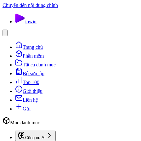
Chuyển đến nội dung chính
io
win
Trang chủ
Phần mềm
Tất cả danh mục
Bộ sưu tập
Top 100
Giới thiệu
Liên hệ
Gửi
Mục danh mục
Công cụ AI