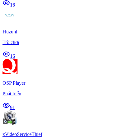
16
Huzuni
Trò chơi
16
QSP Player
Phát triển
91
xVideoServiceThief