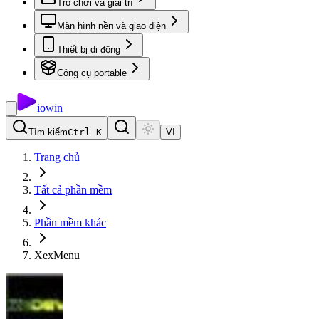
Trò chơi và giải trí
Màn hình nền và giao diện
Thiết bị di động
Công cụ portable
io
win
Tìm kiếm
Ctrl K
VI
Trang chủ
Tất cả phần mềm
Phần mềm khác
XexMenu