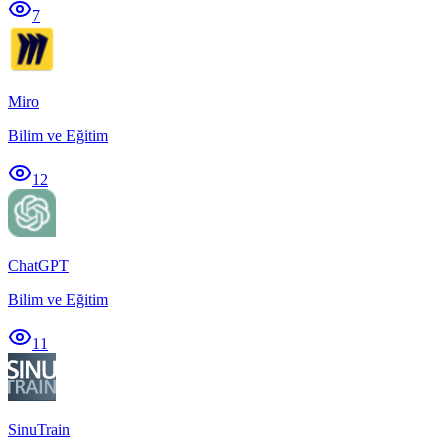
7
Miro
Bilim ve Eğitim
12
ChatGPT
Bilim ve Eğitim
11
SinuTrain