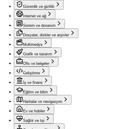
Güvenlik ve gizlilik
İnternet ve ağ
Sistem ve donanım
Dosyalar, diskler ve arşivler
Multimedya
Grafik ve tasarım
Ofis ve belgeler
Geliştirme
İş ve finans
Eğitim ve bilim
Haritalar ve navigasyon
Ev ve hobiler
Sağlık ve tıp