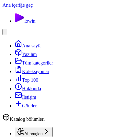
Ana içeriğe geç
io
win
Ana sayfa
Yazılım
Tüm kategoriler
Koleksiyonlar
Top 100
Hakkında
İletişim
Gönder
Katalog bölümleri
AI araçları