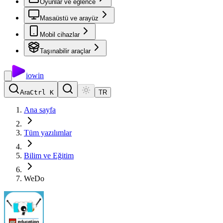
Oyunlar ve eğlence
Masaüstü ve arayüz
Mobil cihazlar
Taşınabilir araçlar
io
win
Ara
Ctrl K
TR
Ana sayfa
Tüm yazılımlar
Bilim ve Eğitim
WeDo