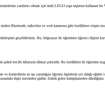
nmelerine yardımcı olmak için ünlü LEGO yapı taşlarını kullanan bir
da sizden Bluetooth, mikrofon ve web kamerası gibi özelliklere erişim izn
tkileşime geçebilirsiniz. Bu, bilgisayar ile öğretmen öğrenci ilişkisi 
 paleti tercihi itibarıyla dikkat çekicidir. Bu özellikleri ile öğrenim u
e ve kontrollerin ne işe yaradığını öğreten figürlerin yer aldığı eğitim vi
 arasındaki ilişki üzerinden gidilir. Dahili gelen kütüphaneden dilediğiniz