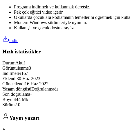
Programı indirmek ve kullanmak ücretsiz.
Pek çok eğitici video içerir.
Okullarda çocuklara kodlamanın temellerini öğretmek için kullan
Modern Windows sürümleriyle uyumlu.
Kullanışlı ve çocuk dostu arayüz.
indir
Hızlı istatistikler
Durum
Aktif
Görüntülenme
3
İndirmeler
167
Eklendi
30 Haz 2023
Güncellendi
16 Haz 2022
Yaşam döngüsü
Doğrulanmadı
Son doğrulama
-
Boyut
444 Mb
Sürüm
2.0
Yayın yazarı
V