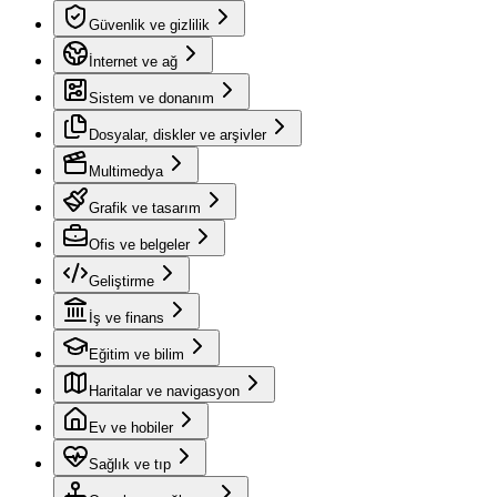
Güvenlik ve gizlilik
İnternet ve ağ
Sistem ve donanım
Dosyalar, diskler ve arşivler
Multimedya
Grafik ve tasarım
Ofis ve belgeler
Geliştirme
İş ve finans
Eğitim ve bilim
Haritalar ve navigasyon
Ev ve hobiler
Sağlık ve tıp