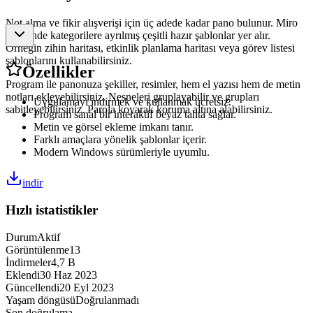
Not alma ve fikir alışverişi için üç adede kadar pano bulunur. Miro
içerisinde kategorilere ayrılmış çeşitli hazır şablonlar yer alır.
Örneğin zihin haritası, etkinlik planlama haritası veya görev listesi
şablonlarını kullanabilirsiniz.
Özellikler
Program ile panonuza şekiller, resimler, hem el yazısı hem de metin
notları ekleyebilirsiniz. Nesneleri gruplayabilir ve grupları
Uygulamayı indirmek ve kullanmak ücretsiz.
sabitleyebilirsiniz. Parola koyarak koruma altına alabilirsiniz.
Program sanal bir interaktif beyaz tahta sağlar.
Metin ve görsel ekleme imkanı tanır.
Farklı amaçlara yönelik şablonlar içerir.
Modern Windows sürümleriyle uyumlu.
indir
Hızlı istatistikler
Durum
Aktif
Görüntülenme
13
İndirmeler
4,7 B
Eklendi
30 Haz 2023
Güncellendi
20 Eyl 2023
Yaşam döngüsü
Doğrulanmadı
Son doğrulama
-