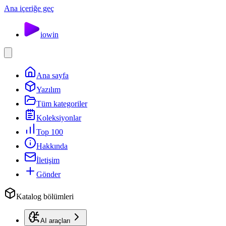
Ana içeriğe geç
io
win
Ana sayfa
Yazılım
Tüm kategoriler
Koleksiyonlar
Top 100
Hakkında
İletişim
Gönder
Katalog bölümleri
AI araçları