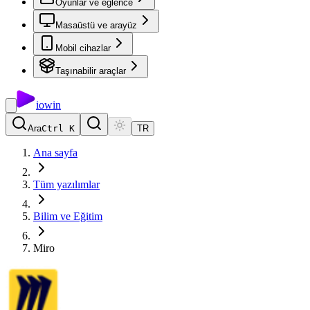
Oyunlar ve eğlence
Masaüstü ve arayüz
Mobil cihazlar
Taşınabilir araçlar
io
win
Ara
Ctrl K
TR
Ana sayfa
Tüm yazılımlar
Bilim ve Eğitim
Miro