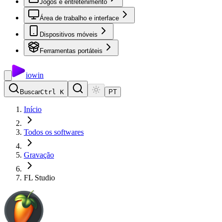
Jogos e entretenimento
Área de trabalho e interface
Dispositivos móveis
Ferramentas portáteis
io
win
Buscar
Ctrl K
PT
Início
Todos os softwares
Gravação
FL Studio