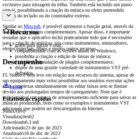
exclusivo para mixagem da trilha. Também está incluído um piano
virtual, possibilitando a criação da música ou efeito pretendido
através do teclado ou do controlador externo.
Similar ao
Mixcraft
, é possível aprimorar a função geral, através da
Recursos
instalação de plugins complementares. Apesar disso, é importante
ressaltar que o aplicativo inclui praticamente tudo que é necessário
para a criação de músicas, tais como instrumentos, misturadores,
grátis para baixar e usar;
efeitos especiais, filtros e muitos outros recursos.
compatibilidade com as versões atuais do Windows;
possibilita a criação e edição de faixas de música;
Desempenho
é possível a instalação de plugins complementares;
dispõe de uma grande variedade de instrumentos VST pré-
definidos.
FL Studio é bem leve em relação aos recursos do sistema, apesar de
um equipamento mais veloz possibilitar aos usuários executar ações
mais complexas simultaneamente ou editar faixas sem se distrair
baixar
devido aos prolongados tempos de carregamento. Note que é
indispensável um espaço de armazenamento suficiente para salvar as
Estatísticas rápidas
músicas produzidas, bem como os exemplos e instrumentos VST
adicionais que podem ser descarregados da Internet.
Status
Ativo
Visualizações
62
Downloads
6,3 mil
Adicionado
23 de jan. de 2023
Atualizado
18 de abr. de 2023
Ciclo de vida
Não verificado