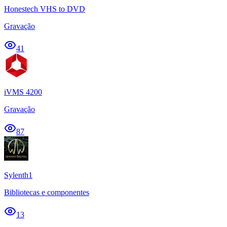
Honestech VHS to DVD
Gravação
41
iVMS 4200
Gravação
87
Sylenth1
Bibliotecas e componentes
13