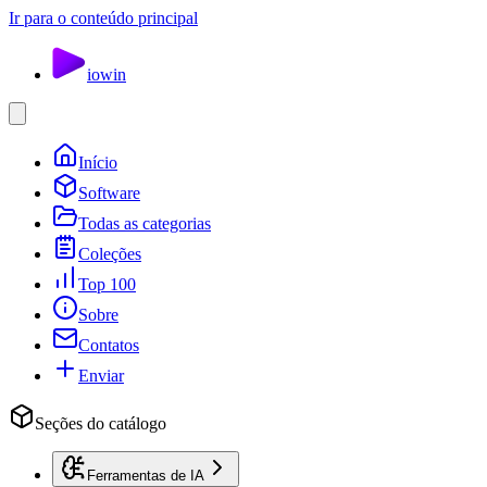
Ir para o conteúdo principal
io
win
Início
Software
Todas as categorias
Coleções
Top 100
Sobre
Contatos
Enviar
Seções do catálogo
Ferramentas de IA