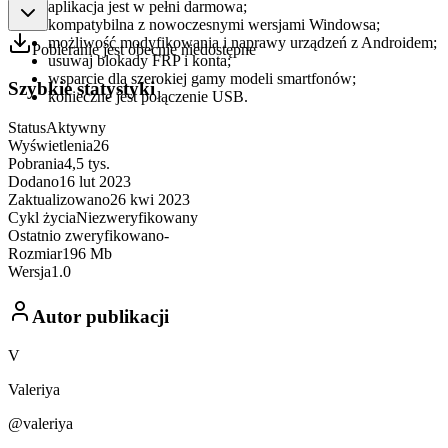
aplikacja jest w pełni darmowa;
kompatybilna z nowoczesnymi wersjami Windowsa;
możliwość modyfikowania i naprawy urządzeń z Androidem;
Pobieranie jest obecnie niedostępne
usuwaj blokady FRP i konta;
wsparcie dla szerokiej gamy modeli smartfonów;
Szybkie statystyki
konieczne jest połączenie USB.
Status
Aktywny
Wyświetlenia
26
Pobrania
4,5 tys.
Dodano
16 lut 2023
Zaktualizowano
26 kwi 2023
Cykl życia
Niezweryfikowany
Ostatnio zweryfikowano
-
Rozmiar
196 Mb
Wersja
1.0
Autor publikacji
V
Valeriya
@valeriya