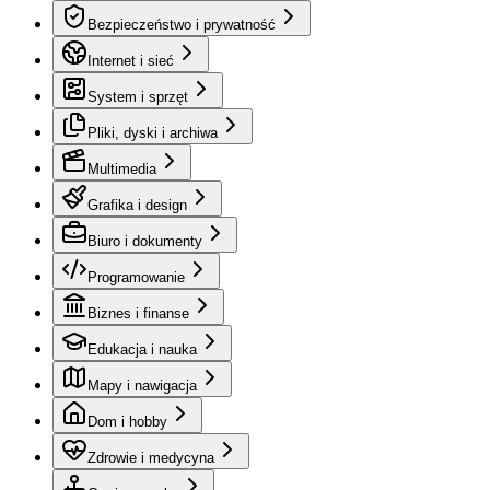
Bezpieczeństwo i prywatność
Internet i sieć
System i sprzęt
Pliki, dyski i archiwa
Multimedia
Grafika i design
Biuro i dokumenty
Programowanie
Biznes i finanse
Edukacja i nauka
Mapy i nawigacja
Dom i hobby
Zdrowie i medycyna