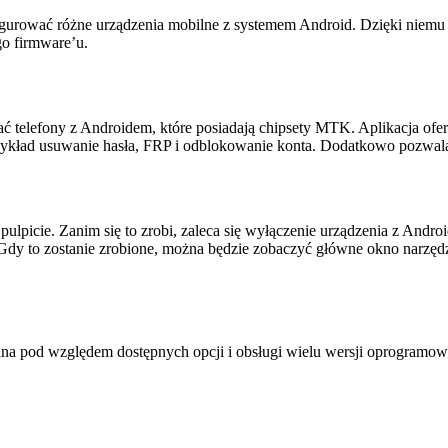
igurować różne urządzenia mobilne z systemem Android. Dzięki niem
o firmware’u.
telefony z Androidem, które posiadają chipsety MTK. Aplikacja oferuj
 przykład usuwanie hasła, FRP i odblokowanie konta. Dodatkowo pozwal
ulpicie. Zanim się to zrobi, zaleca się wyłączenie urządzenia z Andr
y to zostanie zrobione, można będzie zobaczyć główne okno narzędz
nalna pod względem dostępnych opcji i obsługi wielu wersji oprogramo