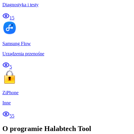
Diagnostyka i testy
15
Samsung Flow
Urządzenia przenośne
5
ZiPhone
Inne
55
O programie Halabtech Tool