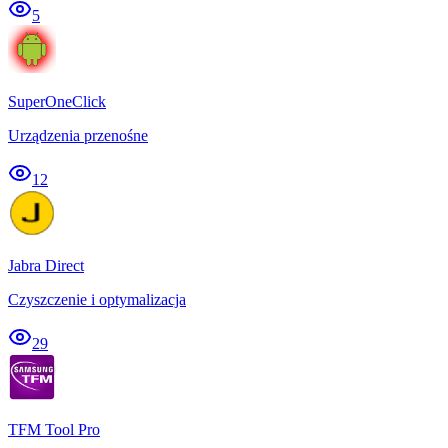
5
SuperOneClick
Urządzenia przenośne
12
Jabra Direct
Czyszczenie i optymalizacja
29
TFM Tool Pro