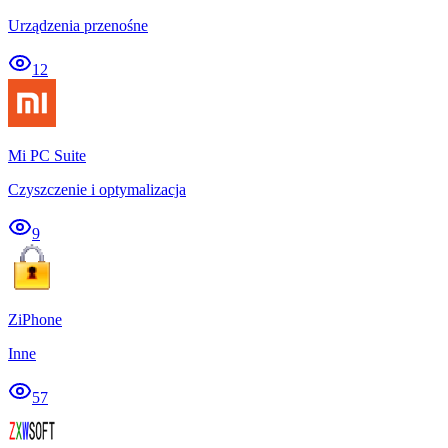
Urządzenia przenośne
12
Mi PC Suite
Czyszczenie i optymalizacja
9
ZiPhone
Inne
57