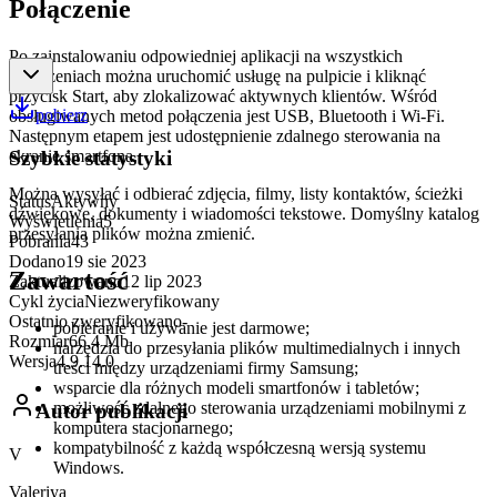
Połączenie
Po zainstalowaniu odpowiedniej aplikacji na wszystkich
urządzeniach można uruchomić usługę na pulpicie i kliknąć
przycisk Start, aby zlokalizować aktywnych klientów. Wśród
pobierz
obsługiwanych metod połączenia jest USB, Bluetooth i Wi-Fi.
Następnym etapem jest udostępnienie zdalnego sterowania na
ekranie smartfona.
Szybkie statystyki
Można wysyłać i odbierać zdjęcia, filmy, listy kontaktów, ścieżki
Status
Aktywny
dźwiękowe, dokumenty i wiadomości tekstowe. Domyślny katalog
Wyświetlenia
5
przesyłania plików można zmienić.
Pobrania
43
Dodano
19 sie 2023
Zawartość
Zaktualizowano
12 lip 2023
Cykl życia
Niezweryfikowany
Ostatnio zweryfikowano
-
pobieranie i używanie jest darmowe;
Rozmiar
66,4 Mb
narzędzia do przesyłania plików multimedialnych i innych
Wersja
4.9.14.0
treści między urządzeniami firmy Samsung;
wsparcie dla różnych modeli smartfonów i tabletów;
możliwość zdalnego sterowania urządzeniami mobilnymi z
Autor publikacji
komputera stacjonarnego;
kompatybilność z każdą współczesną wersją systemu
V
Windows.
Valeriya