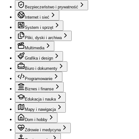
Bezpieczeństwo i prywatność
Internet i sieć
System i sprzęt
Pliki, dyski i archiwa
Multimedia
Grafika i design
Biuro i dokumenty
Programowanie
Biznes i finanse
Edukacja i nauka
Mapy i nawigacja
Dom i hobby
Zdrowie i medycyna