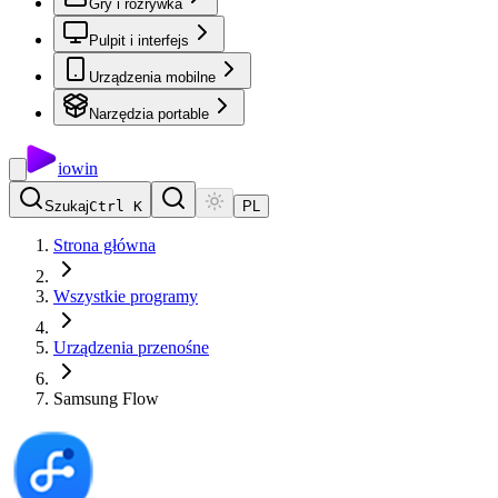
Gry i rozrywka
Pulpit i interfejs
Urządzenia mobilne
Narzędzia portable
io
win
Szukaj
Ctrl K
PL
Strona główna
Wszystkie programy
Urządzenia przenośne
Samsung Flow