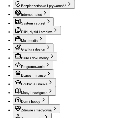
Bezpieczeństwo i prywatność
Internet i sieć
System i sprzęt
Pliki, dyski i archiwa
Multimedia
Grafika i design
Biuro i dokumenty
Programowanie
Biznes i finanse
Edukacja i nauka
Mapy i nawigacja
Dom i hobby
Zdrowie i medycyna