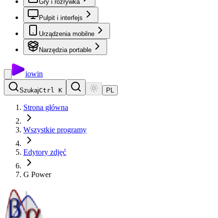
Gry i rozrywka
Pulpit i interfejs
Urządzenia mobilne
Narzędzia portable
io
win
Szukaj
Ctrl K
PL
Strona główna
Wszystkie programy
Edytory zdjęć
G Power