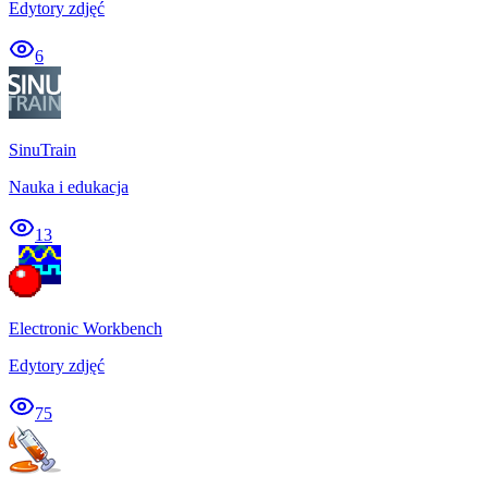
Edytory zdjęć
6
SinuTrain
Nauka i edukacja
13
Electronic Workbench
Edytory zdjęć
75