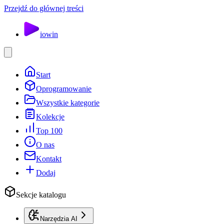
Przejdź do głównej treści
io
win
Start
Oprogramowanie
Wszystkie kategorie
Kolekcje
Top 100
O nas
Kontakt
Dodaj
Sekcje katalogu
Narzędzia AI