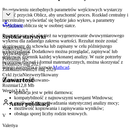
Po ustawieniu niezbędnych parametrów wejściowych wystarczy
kliknąć przycisk Oblicz, aby uruchomić proces. Rozkład centralny i
niecentralny wyświetlać się będzie jako wykres, a parametry
pobierz
wyjściowe oblicza się w osobnej siatce.
Program pozwala również na wygenerowanie dwuwymiarowego
Szybkie statystyki
wykresu dla zadanego zakresu wartości. Rezultat może zostać
skopiowany do schowka lub zapisany w celu późniejszego
Status
Aktywny
wykorzystania. Dodatkowo można przeglądać, zapisywać lub
Wyświetlenia
7
drukować dziennik każdej wykonanej analizy. W razie potrzeby
Pobrania
1 tys.
tworzenia równań i formuł matematycznych, można skorzystać z
Dodano
26 maj 2023
innego narzędzia o nazwie
Mathcad
.
Zaktualizowano
26 maj 2023
Cykl życia
Niezweryfikowany
Zawartość
Ostatnio zweryfikowano
-
Rozmiar
12,8 Mb
Wersja
3.1.9.7
aplikacja jest w pełni darmowa;
kompatybilność z najnowszymi wersjami Windowsa;
możliwość przeprowadzania statystycznej analizy mocy;
Autor publikacji
możliwość kopiowania i zapisywania wyników;
obsługa sporej liczby rodzin testowych.
V
Valeriya