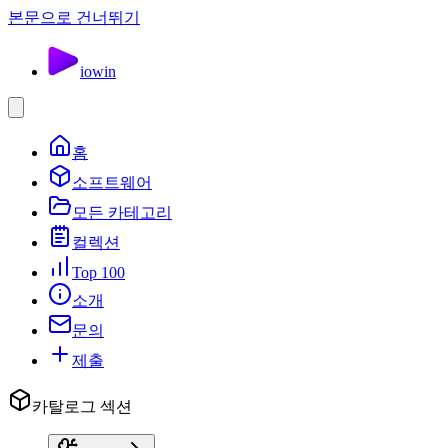
본문으로 건너뛰기
io
win
홈
소프트웨어
모든 카테고리
컬렉션
Top 100
소개
문의
제출
카탈로그 섹션