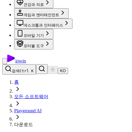
건강과 의료
게임과 엔터테인먼트
데스크톱과 인터페이스
모바일 기기
포터블 도구
io
win
검색
Ctrl K
KO
홈
모든 소프트웨어
Playground AI
다운로드