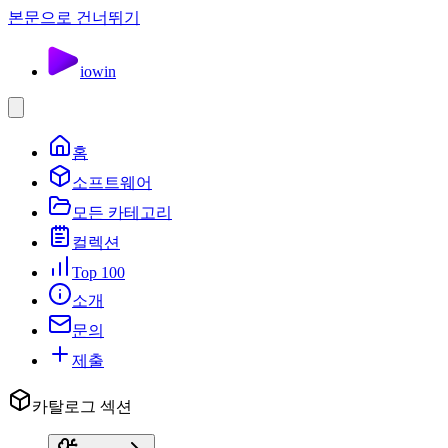
본문으로 건너뛰기
io
win
홈
소프트웨어
모든 카테고리
컬렉션
Top 100
소개
문의
제출
카탈로그 섹션