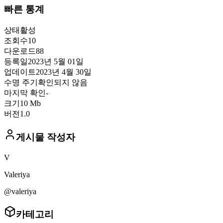
빠른 통계
상태
활성
조회수
10
다운로드
88
등록일
2023년 5월 01일
업데이트
2023년 4월 30일
수명 주기
확인되지 않음
마지막 확인
-
크기
10 Mb
버전
1.0
게시물 작성자
V
Valeriya
@valeriya
카테고리