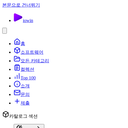
본문으로 건너뛰기
io
win
홈
소프트웨어
모든 카테고리
컬렉션
Top 100
소개
문의
제출
카탈로그 섹션