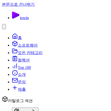
본문으로 건너뛰기
io
win
홈
소프트웨어
모든 카테고리
컬렉션
Top 100
소개
문의
제출
카탈로그 섹션