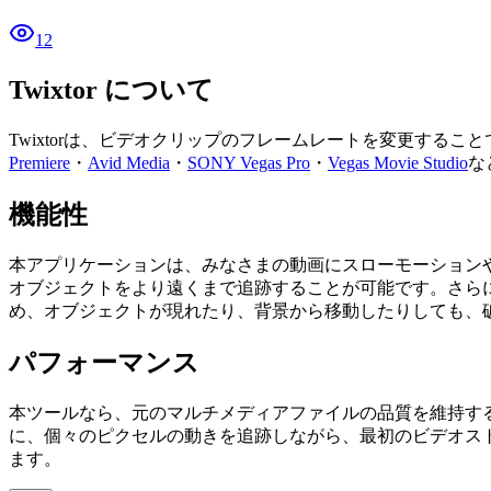
12
Twixtor について
Twixtorは、ビデオクリップのフレームレートを変更するこ
Premiere
・
Avid Media
・
SONY Vegas Pro
・
Vegas Movie Studio
な
機能性
本アプリケーションは、みなさまの動画にスローモーション
オブジェクトをより遠くまで追跡することが可能です。さら
め、オブジェクトが現れたり、背景から移動したりしても、
パフォーマンス
本ツールなら、元のマルチメディアファイルの品質を維持す
に、個々のピクセルの動きを追跡しながら、最初のビデオス
ます。