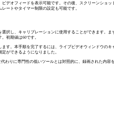
、ビデオフィードを表示可能です。その後、スクリーンショッ
ムレートやタイマー制限の設定も可能です。
を選択し、キャリブレーションに使用することができます。ま
。初期値は60です。
します。本手順を完了するには、ライブビデオウィンドウのキ
測定ができるようになりました。
な代わりに専門性の低いツールとは対照的に、録画された内容