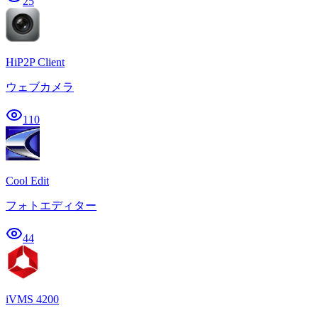
25
HiP2P Client
ウェブカメラ
110
Cool Edit
フォトエディター
44
iVMS 4200