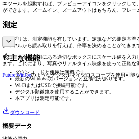
本ツールを起動すれば、プレビューアイコンをクリックして
ができます。ズームイン、ズームアウトはもちろん、フレー
測定
本アプリは、測定機能を有しています。定規などの測定基準
ダイヤルから読み取りを行えば、倍率を決めることができます
主な機能
次に、画面の右側にある適切なボックスにスケール値を入力
ます。これにより、写真やリアルタイム映像を使って正確な
ダウンロードと使用は無料です。
Future WinJoe
のようなデジタルマイクロスコープを使用可能
最新のWindowsのバージョンと互換性があります。
Wi-FiまたはUSBで接続可能です。
デジタル顕微鏡を使用することができます。
本アプリは測定可能です。
ダウンロード
概要データ
状態
公開中