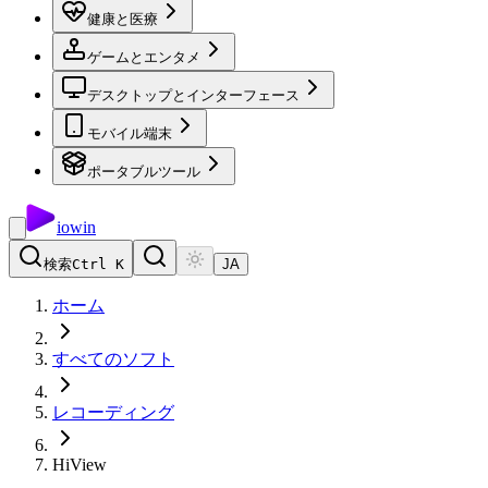
健康と医療
ゲームとエンタメ
デスクトップとインターフェース
モバイル端末
ポータブルツール
io
win
検索
Ctrl K
JA
ホーム
すべてのソフト
レコーディング
HiView