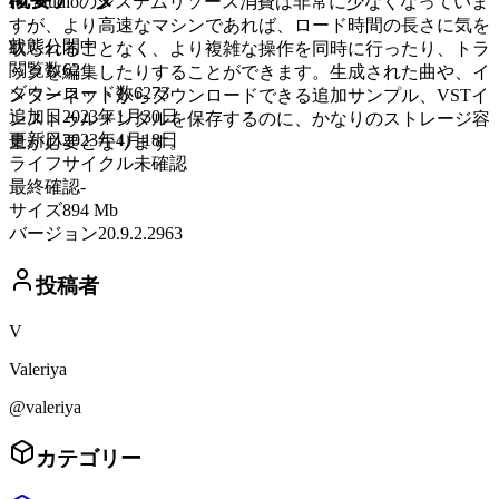
FL Studioのシステムリソース消費は非常に少なくなっていま
すが、より高速なマシンであれば、ロード時間の長さに気を
状態
公開中
取られることなく、より複雑な操作を同時に行ったり、トラ
閲覧数
62
ックを編集したりすることができます。生成された曲や、イ
ダウンロード数
6273
ンターネットからダウンロードできる追加サンプル、VSTイ
追加日
2023年1月30日
ンストゥルメンタルを保存するのに、かなりのストレージ容
更新日
2023年4月18日
量が必要となります。
ライフサイクル
未確認
最終確認
-
サイズ
894 Mb
バージョン
20.9.2.2963
投稿者
V
Valeriya
@valeriya
カテゴリー