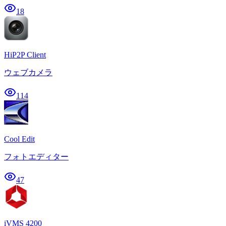
18
HiP2P Client
ウェブカメラ
114
Cool Edit
フォトエディター
47
iVMS 4200