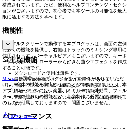
構成されています。ただ、便利なヘルプコンテンツ・セクシ
ョンがございますので、初心者でも本ツールの可能性を最大
限に活用する方法を学べます。
機能性
常にフルスクリーンで動作する本プログラムは、画面の左側
に多くの機能を提供し、右側はトラックのミキシング専用に
使用されます。バーチャルピアノもございますので、キーボ
主な機能
ードや外部コントローラーから好きな曲やエフェクトを作成
すること可能です。
ダウンロードと使用は無料です。
Mixcraft
と同様、追加プラグインをインストールしていただ
最新のWindowsのバージョンと互換性があります。
けば、全体の機能を向上させることができます。しかし、本
音楽トラックの作成・編集をする機能を提供します。
アプリケーションには、楽器、ミキサー、特殊効果、フィル
追加プラグインのインストールが可能です。
ター、その他多くの機能など、音楽制作に必要なほぼすべて
豊富なプリセットVSTインストゥルメンタルを提供し
のものが付属しておりますので、問題ございません。
ます。
パフォーマンス
ダウンロード
概要データ