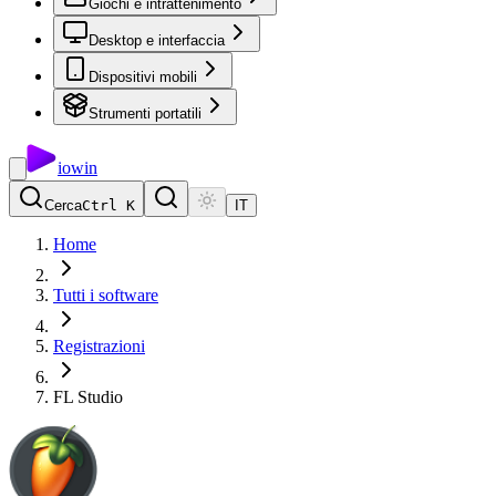
Giochi e intrattenimento
Desktop e interfaccia
Dispositivi mobili
Strumenti portatili
io
win
Cerca
Ctrl K
IT
Home
Tutti i software
Registrazioni
FL Studio