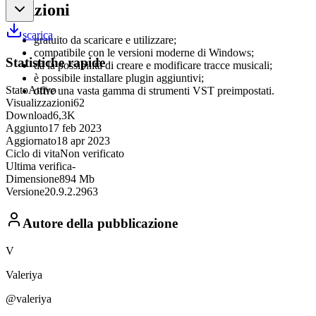
Funzioni
scarica
gratuito da scaricare e utilizzare;
compatibile con le versioni moderne di Windows;
Statistiche rapide
dà la possibilità di creare e modificare tracce musicali;
è possibile installare plugin aggiuntivi;
Stato
Attivo
offre una vasta gamma di strumenti VST preimpostati.
Visualizzazioni
62
Download
6,3K
Aggiunto
17 feb 2023
Aggiornato
18 apr 2023
Ciclo di vita
Non verificato
Ultima verifica
-
Dimensione
894 Mb
Versione
20.9.2.2963
Autore della pubblicazione
V
Valeriya
@valeriya