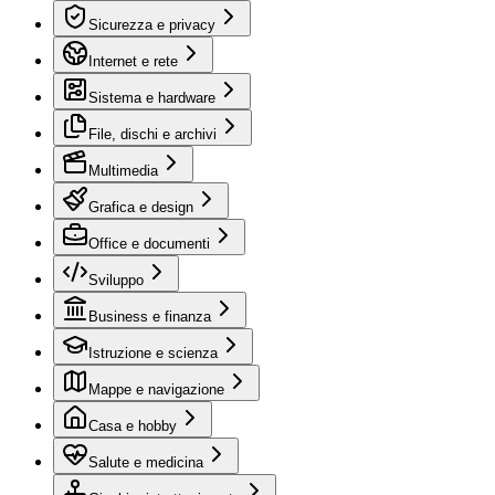
Sicurezza e privacy
Internet e rete
Sistema e hardware
File, dischi e archivi
Multimedia
Grafica e design
Office e documenti
Sviluppo
Business e finanza
Istruzione e scienza
Mappe e navigazione
Casa e hobby
Salute e medicina