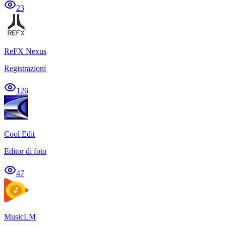
23
ReFX Nexus
Registrazioni
126
Cool Edit
Editor di foto
47
MusicLM