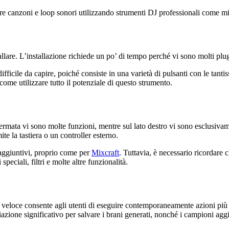
anzoni e loop sonori utilizzando strumenti DJ professionali come mixer,
allare. L’installazione richiede un po’ di tempo perché vi sono molti plu
difficile da capire, poiché consiste in una varietà di pulsanti con le tan
ome utilizzare tutto il potenziale di questo strumento.
ermata vi sono molte funzioni, mentre sul lato destro vi sono esclusivam
ite la tastiera o un controller esterno.
 aggiuntivi, proprio come per
Mixcraft
. Tuttavia, è necessario ricordare 
peciali, filtri e molte altre funzionalità.
eloce consente agli utenti di eseguire contemporaneamente azioni più co
zione significativo per salvare i brani generati, nonché i campioni aggiu