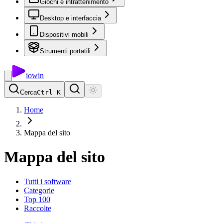
Giochi e intrattenimento
Desktop e interfaccia
Dispositivi mobili
Strumenti portatili
io
win
Cerca
Ctrl K
Home
Mappa del sito
Mappa del sito
Tutti i software
Categorie
Top 100
Raccolte