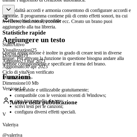
Le modalità accordi e armonia consentono di configurare accordi e
armonie. Il programma contiene più di cento effetti sonori, tra cui
Download non disponibile
riverbero, distorsione, vocoder ecc. Creato un brano puoi
aggiungerlo alla tua libreria.
Statistiche rapide
Aggiungere un testo
Stato
Attivo
Visualizzazioni
25
Questa applicazione è inoltre in grado di creare testi in diverse
Download
19
lingue. Per attivare la funzione in questione bisogna andare alla
Aggiunto
23 mar 2023
sezione corrispondente e specificare il tema del brano.
Aggiornato
30 apr 2023
Ciclo di vita
Non verificato
Funzioni
Ultima verifica
-
Dimensione
10 Mb
Versione
1.0
scaricabile e utilizzabile gratuitamente;
compatibile con le versioni recenti di Windows;
crea tracce audio da zero;
Autore della pubblicazione
scrivi testi per le canzoni;
configura diversi effetti speciali.
V
Valeriya
@valeriya