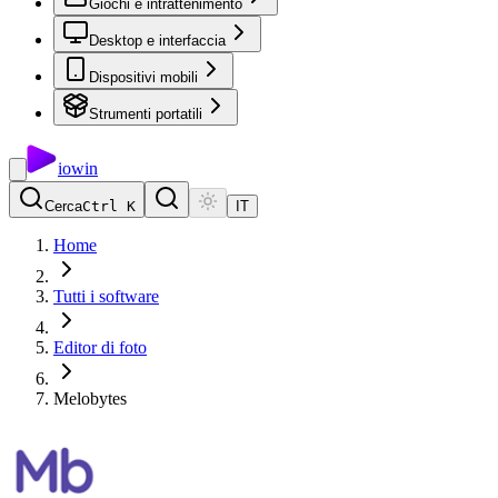
Giochi e intrattenimento
Desktop e interfaccia
Dispositivi mobili
Strumenti portatili
io
win
Cerca
Ctrl K
IT
Home
Tutti i software
Editor di foto
Melobytes