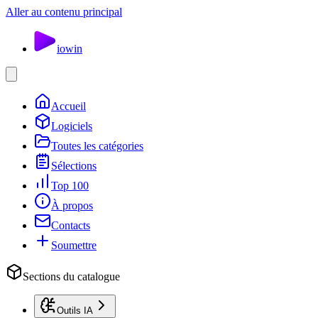
Aller au contenu principal
io
win
Accueil
Logiciels
Toutes les catégories
Sélections
Top 100
À propos
Contacts
Soumettre
Sections du catalogue
Outils IA