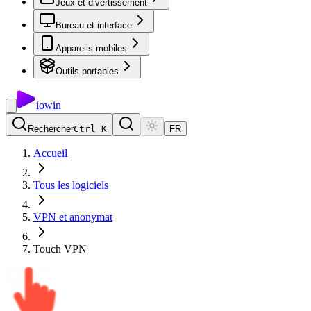
Jeux et divertissement
Bureau et interface
Appareils mobiles
Outils portables
io
win
Rechercher
Ctrl K
FR
Accueil
Tous les logiciels
VPN et anonymat
Touch VPN