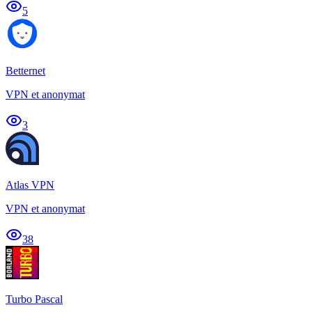
5
Betternet
VPN et anonymat
3
Atlas VPN
VPN et anonymat
38
Turbo Pascal