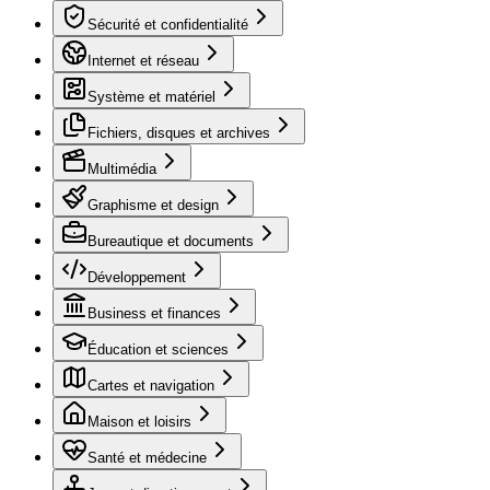
Sécurité et confidentialité
Internet et réseau
Système et matériel
Fichiers, disques et archives
Multimédia
Graphisme et design
Bureautique et documents
Développement
Business et finances
Éducation et sciences
Cartes et navigation
Maison et loisirs
Santé et médecine