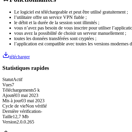
Le logiciel est téléchargeable et peut être utilisé gratuitement ;
l’utilitaire offre un service VPN fiable ;
le débit et la durée de la session sont illimités ;
vous n’avez pas besoin de vous inscrire pour utiliser l’applicatio
vous avez la possibilité de choisir un serveur manuellement ;
toutes les données transférées sont cryptées ;
l’application est compatible avec toutes les versions modernes
télécharger
Statistiques rapides
Statut
Actif
Vues
7
Téléchargements
5 k
Ajouté
03 mai 2023
Mis à jour
03 mai 2023
Cycle de vie
Non vérifié
Dernière vérification
-
Taille
12,7 Mb
Version
2.0.0.265