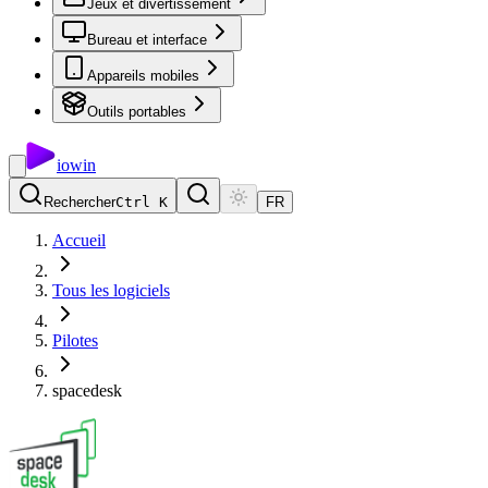
Jeux et divertissement
Bureau et interface
Appareils mobiles
Outils portables
io
win
Rechercher
Ctrl K
FR
Accueil
Tous les logiciels
Pilotes
spacedesk