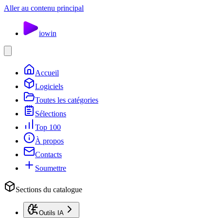
Aller au contenu principal
io
win
Accueil
Logiciels
Toutes les catégories
Sélections
Top 100
À propos
Contacts
Soumettre
Sections du catalogue
Outils IA