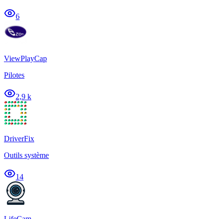
6
ViewPlayCap
Pilotes
2,9 k
DriverFix
Outils système
14
LifeCam