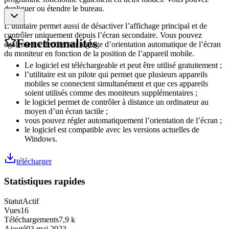
dupliquer ou étendre le bureau.
L’utilitaire permet aussi de désactiver l’affichage principal et de
contrôler uniquement depuis l’écran secondaire. Vous pouvez
Fonctionnalités
également effectuer un réglage d’orientation automatique de l’écran
du moniteur en fonction de la position de l’appareil mobile.
Le logiciel est téléchargeable et peut être utilisé gratuitement ;
l’utilitaire est un pilote qui permet que plusieurs appareils
mobiles se connectent simultanément et que ces appareils
soient utilisés comme des moniteurs supplémentaires ;
le logiciel permet de contrôler à distance un ordinateur au
moyen d’un écran tactile ;
vous pouvez régler automatiquement l’orientation de l’écran ;
le logiciel est compatible avec les versions actuelles de
Windows.
télécharger
Statistiques rapides
Statut
Actif
Vues
16
Téléchargements
7,9 k
Ajouté
03 mai 2023