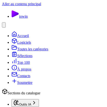
Aller au contenu principal
io
win
Accueil
Logiciels
Toutes les catégories
Sélections
Top 100
À propos
Contacts
Soumettre
Sections du catalogue
Outils IA