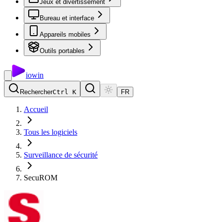
Jeux et divertissement
Bureau et interface
Appareils mobiles
Outils portables
io
win
Rechercher
Ctrl K
FR
Accueil
Tous les logiciels
Surveillance de sécurité
SecuROM