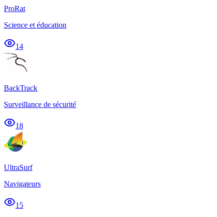
ProRat
Science et éducation
14
BackTrack
Surveillance de sécurité
18
UltraSurf
Navigateurs
15