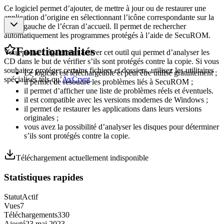
Ce logiciel permet d’ajouter, de mettre à jour ou de restaurer une
application d’origine en sélectionnant l’icône correspondante sur la
partie gauche de l’écran d’accueil. Il permet de rechercher
automatiquement les programmes protégés à l’aide de SecuROM.
Fonctionnalités
Vous pouvez également activer cet outil qui permet d’analyser les
CD dans le but de vérifier s’ils sont protégés contre la copie. Si vous
souhaitez protéger certains fichiers et dossiers, utilisez les utilitaires
Le logiciel est téléchargeable et peut être utilisé gratuitement ;
spécialisés tels qu’
AxCrypt
.
il permet de résoudre les problèmes liés à SecuROM ;
il permet d’afficher une liste de problèmes réels et éventuels.
il est compatible avec les versions modernes de Windows ;
il permet de restaurer les applications dans leurs versions
originales ;
vous avez la possibilité d’analyser les disques pour déterminer
s’ils sont protégés contre la copie.
Téléchargement actuellement indisponible
Statistiques rapides
Statut
Actif
Vues
7
Téléchargements
330
Ajouté
23 mai 2023