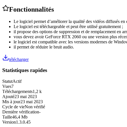
Fonctionnalités
Le logiciel permet d’améliorer la qualité des vidéos diffusés en 
Le logiciel est téléchargeable et peut être utilisé gratuitement ;
il propose des options de suppression et de remplacement en arri
vous devez avoir GeForce RTX 2060 ou une version plus récente 
le logiciel est compatible avec les versions modernes de Windo
il permet de réduire le bruit audio.
télécharger
Statistiques rapides
Statut
Actif
Vues
7
Téléchargements
1,2 k
Ajouté
23 mai 2023
Mis à jour
23 mai 2023
Cycle de vie
Non vérifié
Dernière vérification
-
Taille
46,4 Mb
Version
1.3.0.45