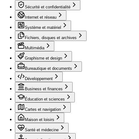
Sécurité et confidentialité
Internet et réseau
Système et matériel
Fichiers, disques et archives
Multimédia
Graphisme et design
Bureautique et documents
Développement
Business et finances
Éducation et sciences
Cartes et navigation
Maison et loisirs
Santé et médecine