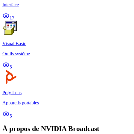
Interface
17
Visual Basic
Outils système
5
Poly Lens
Appareils portables
5
À propos de NVIDIA Broadcast