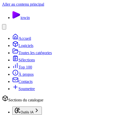
Aller au contenu principal
io
win
Accueil
Logiciels
Toutes les catégories
Sélections
Top 100
À propos
Contacts
Soumettre
Sections du catalogue
Outils IA