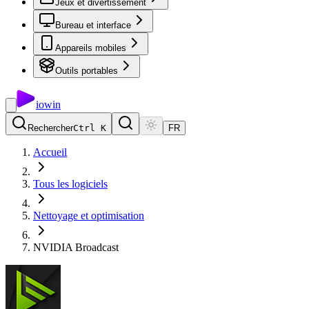
Jeux et divertissement
Bureau et interface
Appareils mobiles
Outils portables
io
win
Rechercher
Ctrl K
FR
Accueil
Tous les logiciels
Nettoyage et optimisation
NVIDIA Broadcast