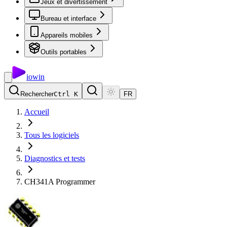
Jeux et divertissement
Bureau et interface
Appareils mobiles
Outils portables
io
win
Rechercher
Ctrl K
FR
Accueil
Tous les logiciels
Diagnostics et tests
CH341A Programmer