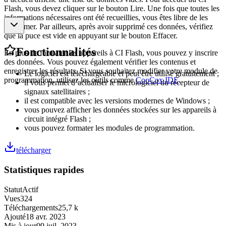
Flash, vous devez cliquer sur le bouton Lire. Une fois que toutes les
informations nécessaires ont été recueillies, vous êtes libre de les
supprimer. Par ailleurs, après avoir supprimé ces données, vérifiez
que la puce est vide en appuyant sur le bouton Effacer.
Fonctionnalités
En plus de formater les appareils à CI Flash, vous pouvez y inscrire
des données. Vous pouvez également vérifier les contenus et
enregistrer les résultats. Si vous souhaitez modifier votre module de
Le logiciel est téléchargeable et peut être utilisé gratuitement ;
programmation, utilisez les outils comme
CooCox IDE
.
il vous permet d’actualiser le micrologiciel du récepteur de
signaux satellitaires ;
il est compatible avec les versions modernes de Windows ;
vous pouvez afficher les données stockées sur les appareils à
circuit intégré Flash ;
vous pouvez formater les modules de programmation.
télécharger
Statistiques rapides
Statut
Actif
Vues
324
Téléchargements
25,7 k
Ajouté
18 avr. 2023
Mis à jour
09 juil. 2023