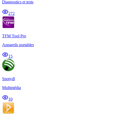
Diagnostics et tests
272
TFM Tool Pro
Appareils portables
15
Spotydl
Multimédia
10