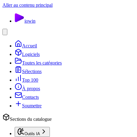
Aller au contenu principal
io
win
Accueil
Logiciels
Toutes les catégories
Sélections
Top 100
À propos
Contacts
Soumettre
Sections du catalogue
Outils IA