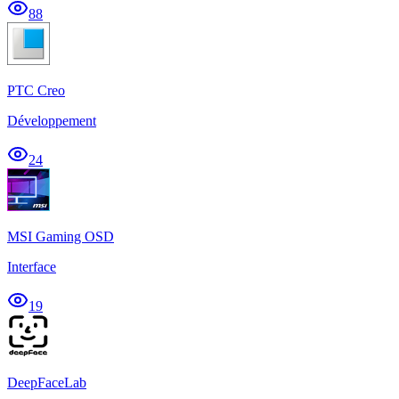
88
PTC Creo
Développement
24
MSI Gaming OSD
Interface
19
DeepFaceLab