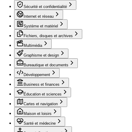
Sécurité et confidentialité
Internet et réseau
Système et matériel
Fichiers, disques et archives
Multimédia
Graphisme et design
Bureautique et documents
Développement
Business et finances
Éducation et sciences
Cartes et navigation
Maison et loisirs
Santé et médecine