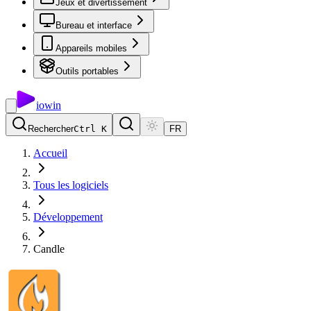
Jeux et divertissement
Bureau et interface
Appareils mobiles
Outils portables
io
win
Rechercher
Ctrl K
FR
Accueil
Tous les logiciels
Développement
Candle