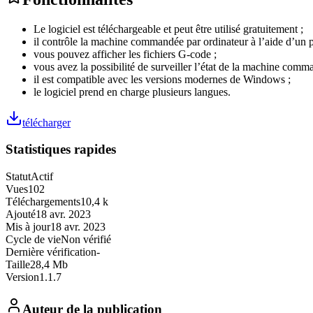
Le logiciel est téléchargeable et peut être utilisé gratuitement ;
il contrôle la machine commandée par ordinateur à l’aide d’un 
vous pouvez afficher les fichiers G-code ;
vous avez la possibilité de surveiller l’état de la machine comm
il est compatible avec les versions modernes de Windows ;
le logiciel prend en charge plusieurs langues.
télécharger
Statistiques rapides
Statut
Actif
Vues
102
Téléchargements
10,4 k
Ajouté
18 avr. 2023
Mis à jour
18 avr. 2023
Cycle de vie
Non vérifié
Dernière vérification
-
Taille
28,4 Mb
Version
1.1.7
Auteur de la publication