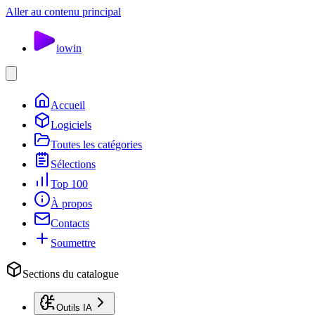
Aller au contenu principal
io
win
Accueil
Logiciels
Toutes les catégories
Sélections
Top 100
À propos
Contacts
Soumettre
Sections du catalogue
Outils IA