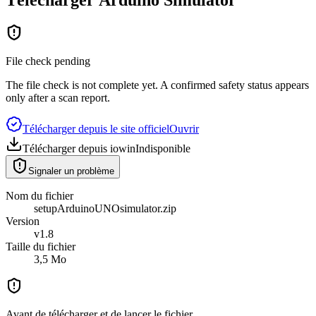
File check pending
The file check is not complete yet. A confirmed safety status appears
only after a scan report.
Télécharger depuis le site officiel
Ouvrir
Télécharger depuis iowin
Indisponible
Signaler un problème
Nom du fichier
setupArduinoUNOsimulator.zip
Version
v1.8
Taille du fichier
3,5 Mo
Avant de télécharger et de lancer le fichier