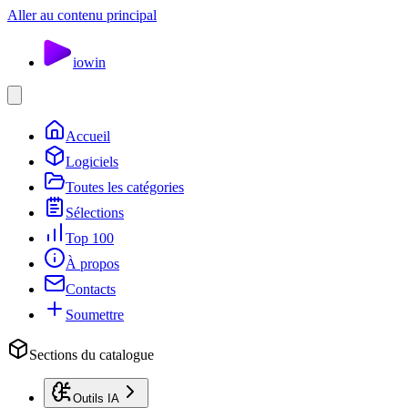
Aller au contenu principal
io
win
Accueil
Logiciels
Toutes les catégories
Sélections
Top 100
À propos
Contacts
Soumettre
Sections du catalogue
Outils IA