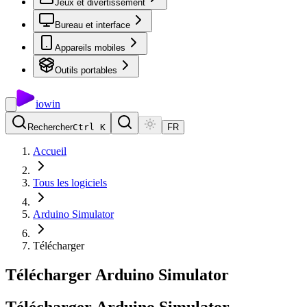
Jeux et divertissement
Bureau et interface
Appareils mobiles
Outils portables
io
win
Rechercher
Ctrl K
FR
Accueil
Tous les logiciels
Arduino Simulator
Télécharger
Télécharger Arduino Simulator
Télécharger
Arduino
Simulator