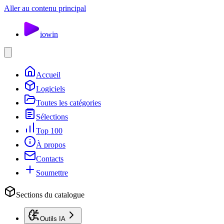
Aller au contenu principal
io
win
Accueil
Logiciels
Toutes les catégories
Sélections
Top 100
À propos
Contacts
Soumettre
Sections du catalogue
Outils IA