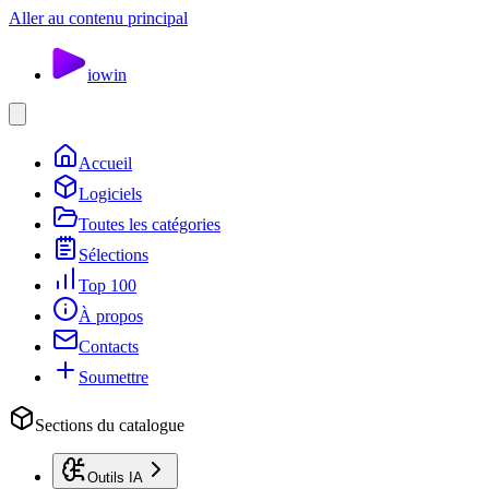
Aller au contenu principal
io
win
Accueil
Logiciels
Toutes les catégories
Sélections
Top 100
À propos
Contacts
Soumettre
Sections du catalogue
Outils IA