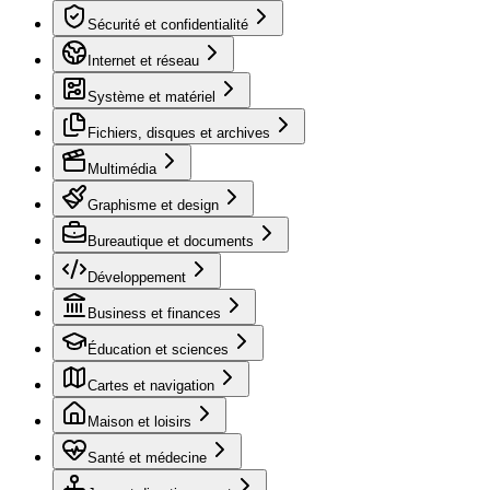
Sécurité et confidentialité
Internet et réseau
Système et matériel
Fichiers, disques et archives
Multimédia
Graphisme et design
Bureautique et documents
Développement
Business et finances
Éducation et sciences
Cartes et navigation
Maison et loisirs
Santé et médecine