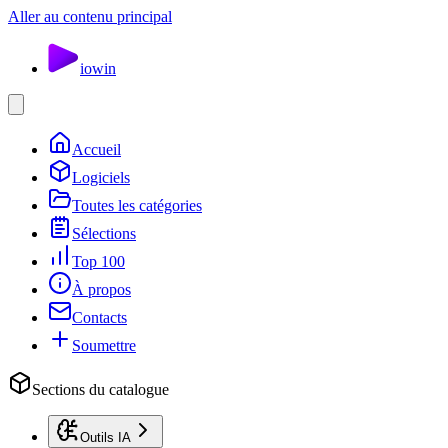
Aller au contenu principal
io
win
Accueil
Logiciels
Toutes les catégories
Sélections
Top 100
À propos
Contacts
Soumettre
Sections du catalogue
Outils IA