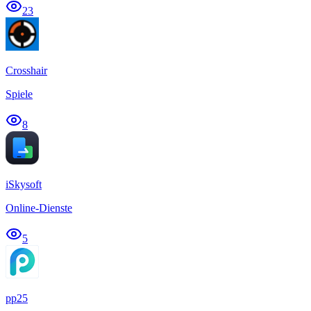
23
Crosshair
Spiele
8
iSkysoft
Online-Dienste
5
pp25