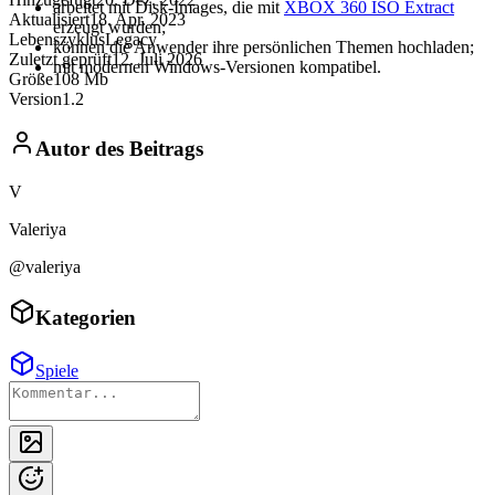
arbeitet mit Disk-Images, die mit
XBOX 360 ISO Extract
Aktualisiert
18. Apr. 2023
erzeugt wurden;
Lebenszyklus
Legacy
können die Anwender ihre persönlichen Themen hochladen;
Zuletzt geprüft
12. Juli 2026
mit modernen Windows-Versionen kompatibel.
Größe
108 Mb
Version
1.2
Autor des Beitrags
V
Valeriya
@valeriya
Kategorien
Spiele