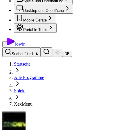
Spiele und Unterhaltung
Desktop und Oberfläche
Mobile Geräte
Portable Tools
io
win
Suchen
Ctrl K
DE
Startseite
Alle Programme
Spiele
XexMenu