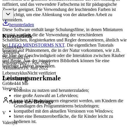
raffiniert, und das verwendete Farbschema ist für pädagogische
Zwecke geeignet. Die Verwendung der leuchtenden Farben ist
beabsichtigt, um eine Ablenkung von der aktuellen Arbeit zu
verhindern.
herunterladen
Diese Software enthält lange Schulungsfilme, in denen Miniaturen
gezeigt werden, die die Verwendung der verschiedenen
Kurzstatistik
Schaltflächen, Registerkarten und Regler demonstrieren, ähnlich wie
bei
LEGO MINDSTORMS NXT
. Die eigentlichen Tutorials
Status
Aktiv
basieren auf Phänomenen, die in der Natur vorkommen, wie z.B.
Aufrufe
4
die Idee der Geschwindigkeit oder die Interaktion zwischen Räuber
Downloads
167
und Beute. Aus der integrierten Bibliothek können Sie eine
Hinzugefügt
27. Apr. 2023
beliebige Lektion auswählen.
Aktualisiert
16. Juni 2022
Lebenszyklus
Nicht verifiziert
Leistungsmerkmale
Zuletzt geprüft
-
Größe
444 Mb
Version
2.0
kostenlos zu nutzen und herunterzuladen;
eine große Auswahl an Lehrvideos;
kann in Klassenzimmern eingesetzt werden, um Kindern die
Autor des Beitrags
Grundlagen des Programmierens beizubringen;
kompatibel mit den aktuellen Versionen von Windows;
V
bietet eine Benutzeroberfläche, die für Kinder leicht zu
bedienen ist.
Valeriya