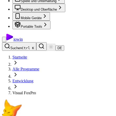
Spiele und Unterhaltung
Desktop und Oberfläche
Mobile Geräte
Portable Tools
io
win
Suchen
Ctrl K
DE
Startseite
Alle Programme
Entwicklung
Visual FoxPro