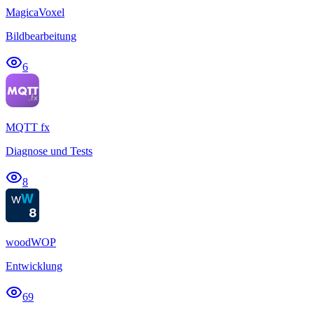
MagicaVoxel
Bildbearbeitung
6
MQTT fx
Diagnose und Tests
8
woodWOP
Entwicklung
69