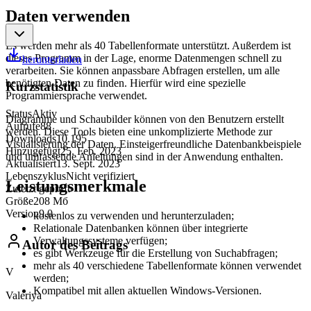
Daten verwenden
Es werden mehr als 40 Tabellenformate unterstützt. Außerdem ist
dieses Programm in der Lage, enorme Datenmengen schnell zu
herunterladen
verarbeiten. Sie können anpassbare Abfragen erstellen, um alle
benötigten Daten zu finden. Hierfür wird eine spezielle
Kurzstatistik
Programmiersprache verwendet.
Status
Aktiv
Diagramme und Schaubilder können von den Benutzern erstellt
Aufrufe
88
werden. Diese Tools bieten eine unkomplizierte Methode zur
Downloads
10.195
Visualisierung der Daten. Einsteigerfreundliche Datenbankbeispiele
Hinzugefügt
25. Feb. 2023
und umfassende Anleitungen sind in der Anwendung enthalten.
Aktualisiert
13. Sept. 2023
Lebenszyklus
Nicht verifiziert
Leistungsmerkmale
Zuletzt geprüft
-
Größe
208 Мб
Version
9.0
kostenlos zu verwenden und herunterzuladen;
Relationale Datenbanken können über integrierte
Verwaltungssysteme verfügen;
Autor des Beitrags
es gibt Werkzeuge für die Erstellung von Suchabfragen;
mehr als 40 verschiedene Tabellenformate können verwendet
V
werden;
Kompatibel mit allen aktuellen Windows-Versionen.
Valeriya