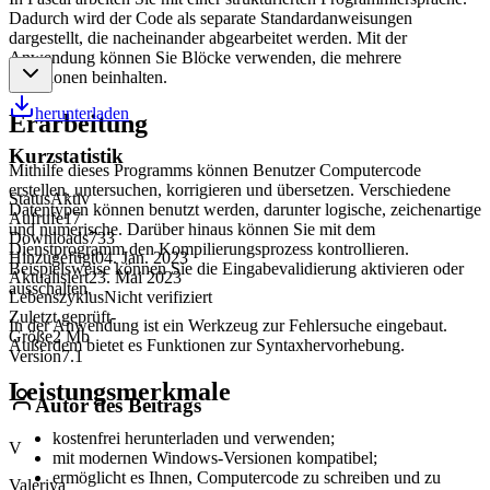
Dadurch wird der Code als separate Standardanweisungen
dargestellt, die nacheinander abgearbeitet werden. Mit der
Anwendung können Sie Blöcke verwenden, die mehrere
Funktionen beinhalten.
herunterladen
Erarbeitung
Kurzstatistik
Mithilfe dieses Programms können Benutzer Computercode
erstellen, untersuchen, korrigieren und übersetzen. Verschiedene
Status
Aktiv
Datentypen können benutzt werden, darunter logische, zeichenartige
Aufrufe
17
und numerische. Darüber hinaus können Sie mit dem
Downloads
733
Dienstprogramm den Kompilierungsprozess kontrollieren.
Hinzugefügt
04. Jan. 2023
Beispielsweise können Sie die Eingabevalidierung aktivieren oder
Aktualisiert
23. Mai 2023
ausschalten.
Lebenszyklus
Nicht verifiziert
Zuletzt geprüft
-
In der Anwendung ist ein Werkzeug zur Fehlersuche eingebaut.
Größe
2 Mb
Außerdem bietet es Funktionen zur Syntaxhervorhebung.
Version
7.1
Leistungsmerkmale
Autor des Beitrags
kostenfrei herunterladen und verwenden;
V
mit modernen Windows-Versionen kompatibel;
ermöglicht es Ihnen, Computercode zu schreiben und zu
Valeriya