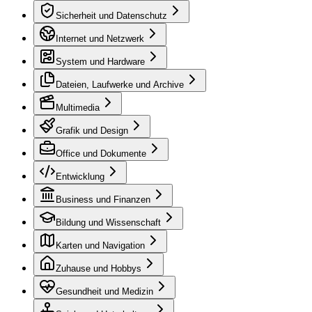
Sicherheit und Datenschutz
Internet und Netzwerk
System und Hardware
Dateien, Laufwerke und Archive
Multimedia
Grafik und Design
Office und Dokumente
Entwicklung
Business und Finanzen
Bildung und Wissenschaft
Karten und Navigation
Zuhause und Hobbys
Gesundheit und Medizin